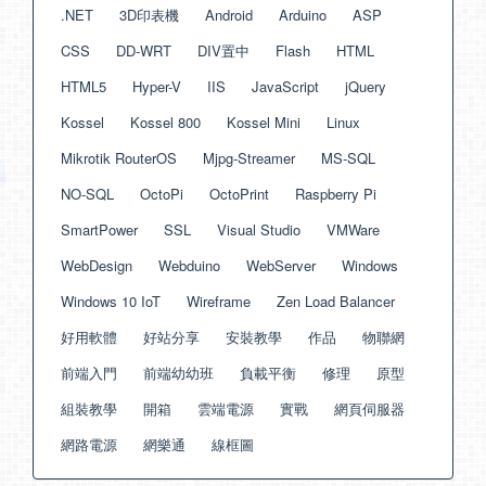
.NET
3D印表機
Android
Arduino
ASP
CSS
DD-WRT
DIV置中
Flash
HTML
HTML5
Hyper-V
IIS
JavaScript
jQuery
Kossel
Kossel 800
Kossel Mini
Linux
Mikrotik RouterOS
Mjpg-Streamer
MS-SQL
NO-SQL
OctoPi
OctoPrint
Raspberry Pi
SmartPower
SSL
Visual Studio
VMWare
WebDesign
Webduino
WebServer
Windows
Windows 10 IoT
Wireframe
Zen Load Balancer
好用軟體
好站分享
安裝教學
作品
物聯網
前端入門
前端幼幼班
負載平衡
修理
原型
組裝教學
開箱
雲端電源
實戰
網頁伺服器
網路電源
網樂通
線框圖