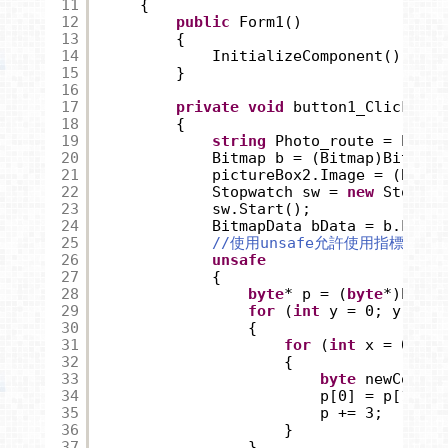
11
{
12
public
Form1()
13
{
14
InitializeComponent();
15
}
16
17
private
void
button1_Click(
obj
18
{
19
string
Photo_route = Path.
20
Bitmap b = (Bitmap)Bitmap.
21
pictureBox2.Image = (Bitma
22
Stopwatch sw = 
new
Stopwat
23
sw.Start();
24
BitmapData bData = b.LockB
25
//使用unsafe允許使用指標
26
unsafe
27
{
28
byte
* p = (
byte
*)bData
29
for
(
int
y = 0; y < b.
30
{
31
for
(
int
x = 0; x 
32
{
33
byte
newColor 
34
p[0] = p[1] = 
35
p += 3;
36
}
37
}