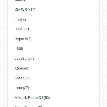
DD-WRT(17)
Flash(2)
HTML5(1)
Hyper-V(7)
IIS(8)
JavaScript(8)
jQuery(8)
Kossel(23)
Linux(27)
Mikrotik RouterOS(53)