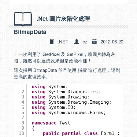
.Net 圖片灰階化處理
BitmapData
.NET
ez
2012-06-20
上一次利用了 GetPixel 及 SetPixel，將圖片轉為灰
階，雖然可以達成效果但是效能不佳！
這次採用 BitmapData 並且使用 指標 進行處理，達到
更高的處理效率。
1
using
System;
2
using
System.Diagnostics;
3
using
System.Drawing;
4
using
System.Drawing.Imaging;
5
using
System.IO;
6
using
System.Windows.Forms;
7
8
namespace
Test
9
{
10
public
partial
class
Form1 : Form