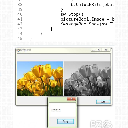
38
b.UnlockBits(bData);
39
}
40
sw.Stop();
41
pictureBox1.Image = b;
42
MessageBox.Show(sw.Elapsed
43
}
44
}
45
}