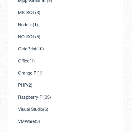
Mjpg-Streamer(3)
MS-SQL(3)
Node.js(1)
NO-SQL(5)
OctoPrint(10)
Office(1)
Orange Pi(1)
PHP(2)
Raspberry Pi(33)
Visual Studio(6)
VMWare(3)