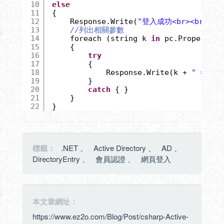
10
else
11
{
12
Response.Write(
"登入成功<br><br>"
);
13
//列出相關參數
14
foreach (string k 
in
pc.PropertyNa
15
{
16
try
17
{
18
Response.Write(k + 
" = "
+
19
}
20
catch
{ }
21
}
22
}
標籤：
.NET
、
Active Directory
、
AD
、
DirectoryEntry
、
會員認證
、
網頁登入
本文章網址：
https://www.ez2o.com/Blog/Post/csharp-Active-