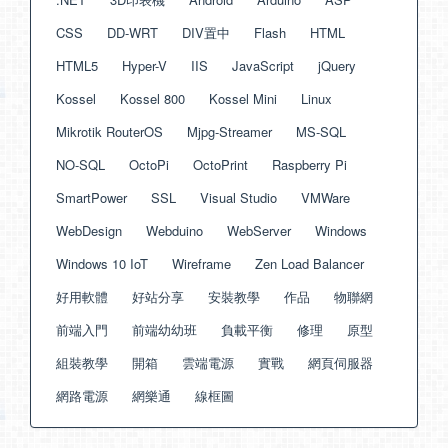
CSS
DD-WRT
DIV置中
Flash
HTML
HTML5
Hyper-V
IIS
JavaScript
jQuery
Kossel
Kossel 800
Kossel Mini
Linux
Mikrotik RouterOS
Mjpg-Streamer
MS-SQL
NO-SQL
OctoPi
OctoPrint
Raspberry Pi
SmartPower
SSL
Visual Studio
VMWare
WebDesign
Webduino
WebServer
Windows
Windows 10 IoT
Wireframe
Zen Load Balancer
好用軟體
好站分享
安裝教學
作品
物聯網
前端入門
前端幼幼班
負載平衡
修理
原型
組裝教學
開箱
雲端電源
實戰
網頁伺服器
網路電源
網樂通
線框圖