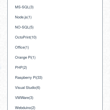
MS-SQL(3)
Node.js(1)
NO-SQL(5)
OctoPrint(10)
Office(1)
Orange Pi(1)
PHP(2)
Raspberry Pi(33)
Visual Studio(6)
VMWare(3)
Webduino(2)