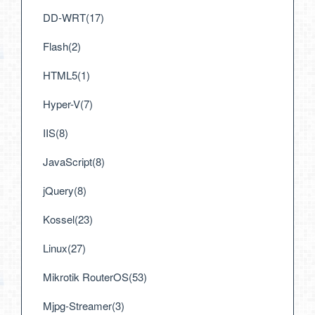
DD-WRT(17)
Flash(2)
HTML5(1)
Hyper-V(7)
IIS(8)
JavaScript(8)
jQuery(8)
Kossel(23)
Linux(27)
Mikrotik RouterOS(53)
Mjpg-Streamer(3)