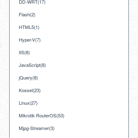
DD-WRT(17)
Flash(2)
HTML5(1)
Hyper-V(7)
IIS(8)
JavaScript(8)
jQuery(8)
Kossel(23)
Linux(27)
Mikrotik RouterOS(53)
Mjpg-Streamer(3)