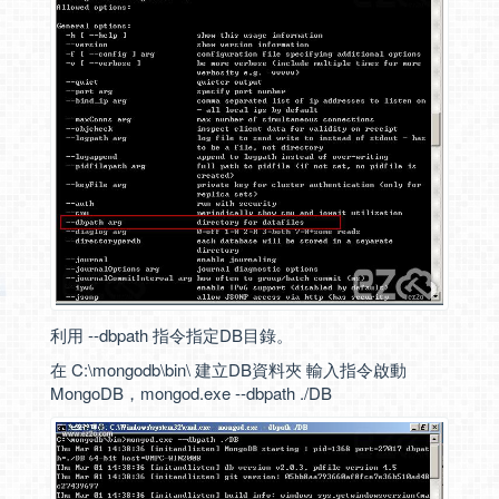
利用 --dbpath 指令指定DB目錄。
在 C:\mongodb\bin\ 建立DB資料夾 輸入指令啟動
MongoDB，mongod.exe --dbpath ./DB