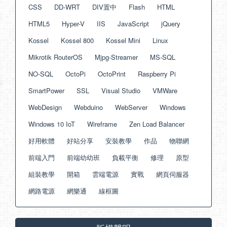
CSS
DD-WRT
DIV置中
Flash
HTML
HTML5
Hyper-V
IIS
JavaScript
jQuery
Kossel
Kossel 800
Kossel Mini
Linux
Mikrotik RouterOS
Mjpg-Streamer
MS-SQL
NO-SQL
OctoPi
OctoPrint
Raspberry Pi
SmartPower
SSL
Visual Studio
VMWare
WebDesign
Webduino
WebServer
Windows
Windows 10 IoT
Wireframe
Zen Load Balancer
好用軟體
好站分享
安裝教學
作品
物聯網
前端入門
前端幼幼班
負載平衡
修理
原型
組裝教學
開箱
雲端電源
實戰
網頁伺服器
網路電源
網樂通
線框圖