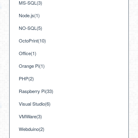
MS-SQL(3)
Node.js(1)
NO-SQL(5)
OctoPrint(10)
Office(1)
Orange Pi(1)
PHP(2)
Raspberry Pi(33)
Visual Studio(6)
VMWare(3)
Webduino(2)