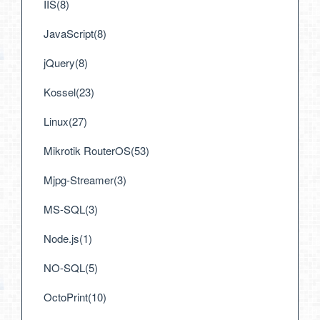
IIS(8)
JavaScript(8)
jQuery(8)
Kossel(23)
Linux(27)
Mikrotik RouterOS(53)
Mjpg-Streamer(3)
MS-SQL(3)
Node.js(1)
NO-SQL(5)
OctoPrint(10)