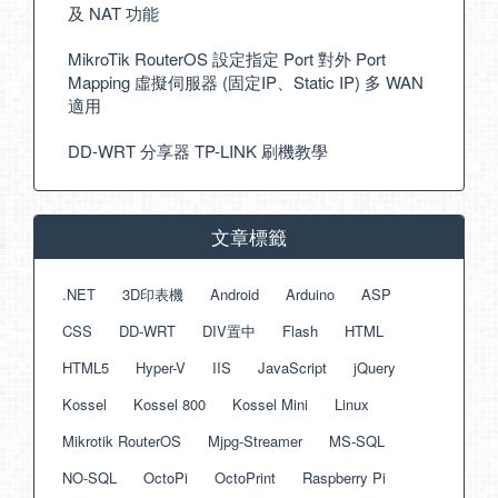
及 NAT 功能
MikroTik RouterOS 設定指定 Port 對外 Port
Mapping 虛擬伺服器 (固定IP、Static IP) 多 WAN
適用
DD-WRT 分享器 TP-LINK 刷機教學
文章標籤
.NET
3D印表機
Android
Arduino
ASP
CSS
DD-WRT
DIV置中
Flash
HTML
HTML5
Hyper-V
IIS
JavaScript
jQuery
Kossel
Kossel 800
Kossel Mini
Linux
Mikrotik RouterOS
Mjpg-Streamer
MS-SQL
NO-SQL
OctoPi
OctoPrint
Raspberry Pi