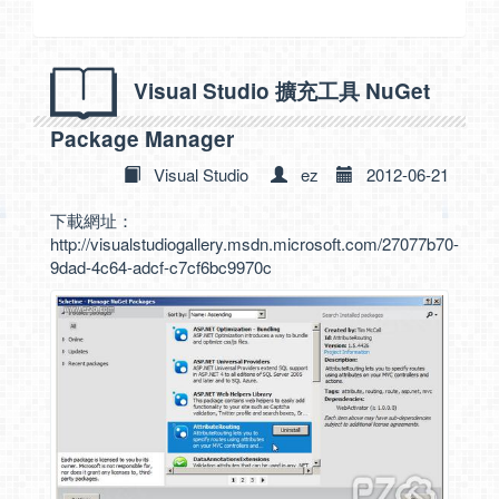
Visual Studio 擴充工具 NuGet
Package Manager
Visual Studio
ez
2012-06-21
下載網址：
http://visualstudiogallery.msdn.microsoft.com/27077b70-
9dad-4c64-adcf-c7cf6bc9970c