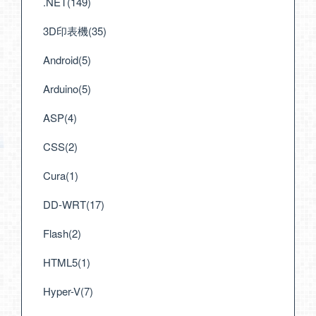
.NET(149)
3D印表機(35)
Android(5)
Arduino(5)
ASP(4)
CSS(2)
Cura(1)
DD-WRT(17)
Flash(2)
HTML5(1)
Hyper-V(7)