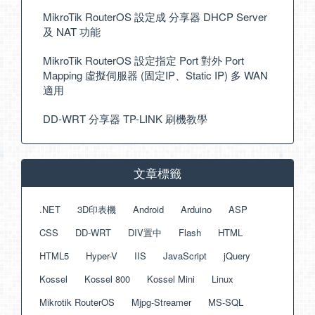
MikroTik RouterOS 設定成 分享器 DHCP Server
及 NAT 功能
MikroTik RouterOS 設定指定 Port 對外 Port
Mapping 虛擬伺服器 (固定IP、Static IP) 多 WAN
適用
DD-WRT 分享器 TP-LINK 刷機教學
文章標籤
.NET
3D印表機
Android
Arduino
ASP
CSS
DD-WRT
DIV置中
Flash
HTML
HTML5
Hyper-V
IIS
JavaScript
jQuery
Kossel
Kossel 800
Kossel Mini
Linux
Mikrotik RouterOS
Mjpg-Streamer
MS-SQL