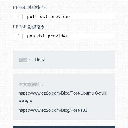
PPPoE 連線指令：
1
poff dsl-provider
PPPoE 斷線指令：
1
pon dsl-provider
標籤：
Linux
本文章網址：
https://www.ez2o.com/Blog/Post/Ubuntu-Setup-
PPPoE
https://www.ez2o.com/Blog/Post/183