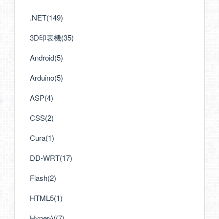
.NET(149)
3D印表機(35)
Android(5)
Arduino(5)
ASP(4)
CSS(2)
Cura(1)
DD-WRT(17)
Flash(2)
HTML5(1)
Hyper-V(7)