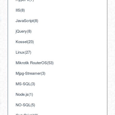
IIS(8)
JavaScript(8)
jQuery(8)
Kossel(23)
Linux(27)
Mikrotik RouterOS(53)
Mjpg-Streamer(3)
MS-SQL(3)
Node.js(1)
NO-SQL(5)