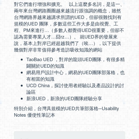
對它們進行增強和擴充。 以上這麼多名詞，是這一、
兩年來台灣網路圈圈越來越流行跟強調的概念，雖然
台灣網路界越來越講求所謂的UED，但卻很難找到有
規模的UED 團隊，多數這些工作大多是由視覺、工
程、PM來進行…（多數人都覺得UED很重要，但卻不
認為需要專業人才…囧rz…）。 就UED界的發展來
說，基本上對岸已經超越我們了（唉…），以下提供
幾個對岸非常值得參考造訪吸收知識的網站
TaoBao UED
，對岸的龍頭UED團隊，有很多精
闢關於UED的知識
網易用戶設計中心
，網易的UED團隊部落格，也
有相當的知識
UCD China
，探討使用者經驗以及產品設計的討
論區
新浪UED
，新浪的UED團隊經驗分享
特別介紹，台灣具規模的UED共筆部落格─
Usability
Notes 優使性筆記本