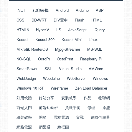
.NET
3D印表機
Android
Arduino
ASP
CSS
DD-WRT
DIV置中
Flash
HTML
HTML5
Hyper-V
IIS
JavaScript
jQuery
Kossel
Kossel 800
Kossel Mini
Linux
Mikrotik RouterOS
Mjpg-Streamer
MS-SQL
NO-SQL
OctoPi
OctoPrint
Raspberry Pi
SmartPower
SSL
Visual Studio
VMWare
WebDesign
Webduino
WebServer
Windows
Windows 10 IoT
Wireframe
Zen Load Balancer
好用軟體
好站分享
安裝教學
作品
物聯網
前端入門
前端幼幼班
負載平衡
修理
原型
組裝教學
開箱
雲端電源
實戰
網頁伺服器
網路電源
網樂通
線框圖