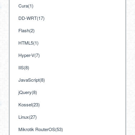
Cura(1)
DD-WRT(17)
Flash(2)
HTML5(1)
Hyper-V(7)
IIS(8)
JavaScript(8)
jQuery(8)
Kossel(23)
Linux(27)
Mikrotik RouterOS(53)