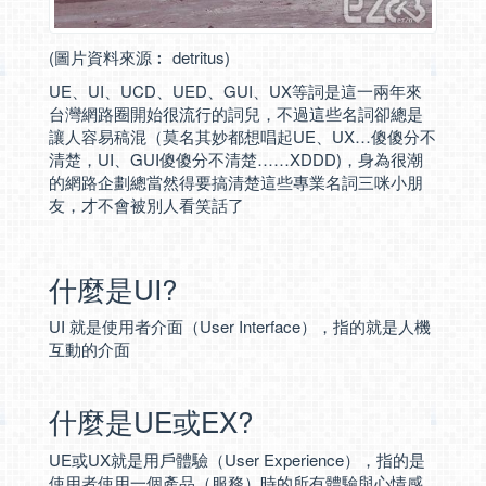
(圖片資料來源︰
detritus
)
UE、UI、UCD、UED、GUI、UX等詞是這一兩年來
台灣網路圈開始很流行的詞兒，不過這些名詞卻總是
讓人容易稿混（莫名其妙都想唱起UE、UX…傻傻分不
清楚，UI、GUI傻傻分不清楚……XDDD)，身為很潮
的網路企劃總當然得要搞清楚這些專業名詞三咪小朋
友，才不會被別人看笑話了
什麼是UI?
UI 就是使用者介面（User Interface），指的就是人機
互動的介面
什麼是UE或EX?
UE或UX就是用戶體驗（User Experience），指的是
使用者使用一個產品（服務）時的所有體驗與心情感