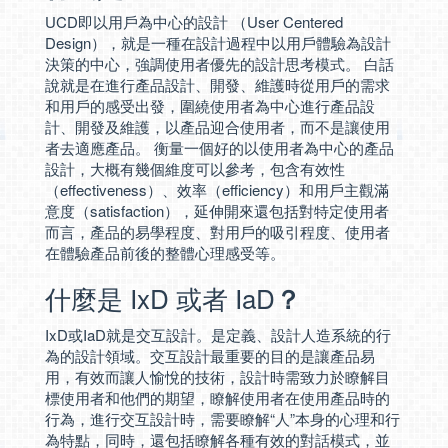
UCD即以用戶為中心的設計 （User Centered
Design），就是一種在設計過程中以用戶體驗為設計
決策的中心，強調使用者優先的設計思考模式。 白話
說就是在進行產品設計、開發、維護時從用戶的需求
和用戶的感受出發，圍繞使用者為中心進行產品設
計、開發及維護，以產品迎合使用者，而不是讓使用
者去適應產品。 衡量一個好的以使用者為中心的產品
設計，大概有幾個維度可以參考，包含有效性
（effectiveness）、效率（efficiency）和用戶主觀滿
意度（satisfaction），延伸開來還包括對特定使用者
而言，產品的易學程度、對用戶的吸引程度、使用者
在體驗產品前後的整體心理感受等。
什麼是 IxD 或者 IaD
？
IxD或IaD就是交互設計。是定義、設計人造系統的行
為的設計領域。交互設計最重要的目的是讓產品易
用，有效而讓人愉悅的技術，設計時需致力於瞭解目
標使用者和他們的期望，瞭解使用者在使用產品時的
行為，進行交互設計時，需要瞭解“人”本身的心理和行
為特點，同時，還包括瞭解各種有效的對話模式，並