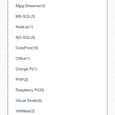
Mjpg-Streamer(3)
MS-SQL(3)
Node.js(1)
NO-SQL(5)
OctoPrint(10)
Office(1)
Orange Pi(1)
PHP(2)
Raspberry Pi(33)
Visual Studio(6)
VMWare(3)