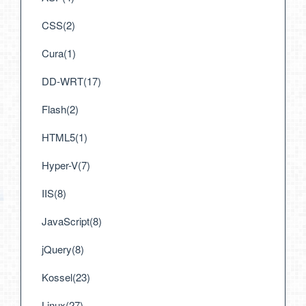
CSS(2)
Cura(1)
DD-WRT(17)
Flash(2)
HTML5(1)
Hyper-V(7)
IIS(8)
JavaScript(8)
jQuery(8)
Kossel(23)
Linux(27)