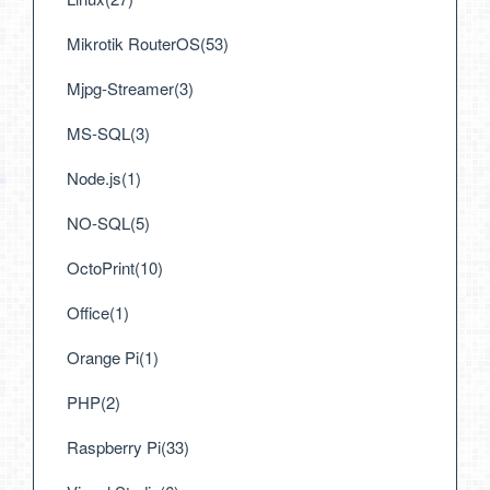
Mikrotik RouterOS(53)
Mjpg-Streamer(3)
MS-SQL(3)
Node.js(1)
NO-SQL(5)
OctoPrint(10)
Office(1)
Orange Pi(1)
PHP(2)
Raspberry Pi(33)