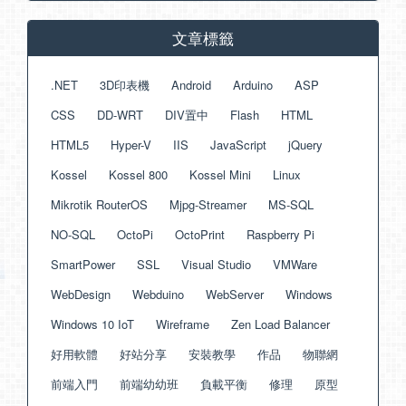
文章標籤
.NET
3D印表機
Android
Arduino
ASP
CSS
DD-WRT
DIV置中
Flash
HTML
HTML5
Hyper-V
IIS
JavaScript
jQuery
Kossel
Kossel 800
Kossel Mini
Linux
Mikrotik RouterOS
Mjpg-Streamer
MS-SQL
NO-SQL
OctoPi
OctoPrint
Raspberry Pi
SmartPower
SSL
Visual Studio
VMWare
WebDesign
Webduino
WebServer
Windows
Windows 10 IoT
Wireframe
Zen Load Balancer
好用軟體
好站分享
安裝教學
作品
物聯網
前端入門
前端幼幼班
負載平衡
修理
原型