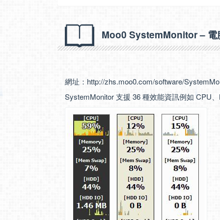
Moo0 SystemMonitor
網址：
http://zhs.moo0.com/software/SystemMon
SystemMonitor 支援 36 種效能資訊例如 CP