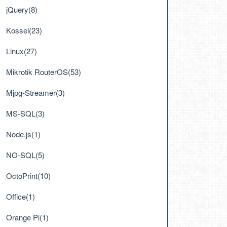
jQuery(8)
Kossel(23)
Linux(27)
Mikrotik RouterOS(53)
Mjpg-Streamer(3)
MS-SQL(3)
Node.js(1)
NO-SQL(5)
OctoPrint(10)
Office(1)
Orange Pi(1)