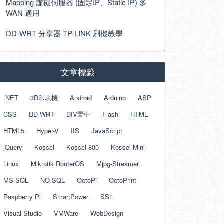
Mapping 虛擬伺服器 (固定IP、Static IP) 多
WAN 適用
DD-WRT 分享器 TP-LINK 刷機教學
文章標籤
.NET
3D印表機
Android
Arduino
ASP
CSS
DD-WRT
DIV置中
Flash
HTML
HTML5
Hyper-V
IIS
JavaScript
jQuery
Kossel
Kossel 800
Kossel Mini
Linux
Mikrotik RouterOS
Mjpg-Streamer
MS-SQL
NO-SQL
OctoPi
OctoPrint
Raspberry Pi
SmartPower
SSL
Visual Studio
VMWare
WebDesign