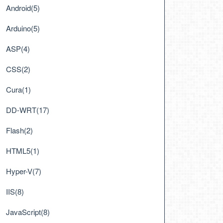
Android(5)
Arduino(5)
ASP(4)
CSS(2)
Cura(1)
DD-WRT(17)
Flash(2)
HTML5(1)
Hyper-V(7)
IIS(8)
JavaScript(8)