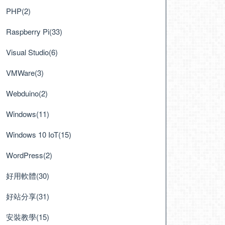
PHP(2)
Raspberry Pi(33)
Visual Studio(6)
VMWare(3)
Webduino(2)
Windows(11)
Windows 10 IoT(15)
WordPress(2)
好用軟體(30)
好站分享(31)
安裝教學(15)