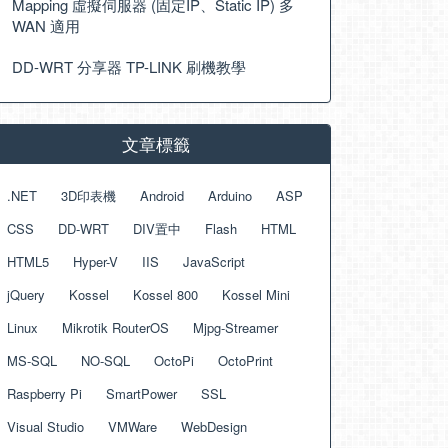
Mapping 虛擬伺服器 (固定IP、Static IP) 多
WAN 適用
DD-WRT 分享器 TP-LINK 刷機教學
文章標籤
.NET
3D印表機
Android
Arduino
ASP
CSS
DD-WRT
DIV置中
Flash
HTML
HTML5
Hyper-V
IIS
JavaScript
jQuery
Kossel
Kossel 800
Kossel Mini
Linux
Mikrotik RouterOS
Mjpg-Streamer
MS-SQL
NO-SQL
OctoPi
OctoPrint
Raspberry Pi
SmartPower
SSL
Visual Studio
VMWare
WebDesign