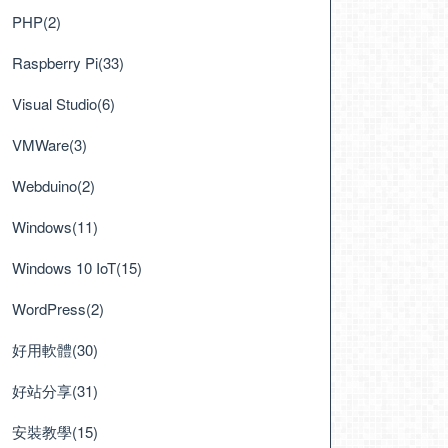
PHP(2)
Raspberry Pi(33)
Visual Studio(6)
VMWare(3)
Webduino(2)
Windows(11)
Windows 10 IoT(15)
WordPress(2)
好用軟體(30)
好站分享(31)
安裝教學(15)