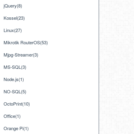
jQuery(8)
Kossel(23)
Linux(27)
Mikrotik RouterOS(53)
Mjpg-Streamer(3)
MS-SQL(3)
Node.js(1)
NO-SQL(5)
OctoPrint(10)
Office(1)
Orange Pi(1)