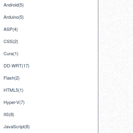
Android(5)
Arduino(5)
ASP(4)
CSS(2)
Cura(1)
DD-WRT(17)
Flash(2)
HTML5(1)
Hyper-V(7)
IIS(8)
JavaScript(8)