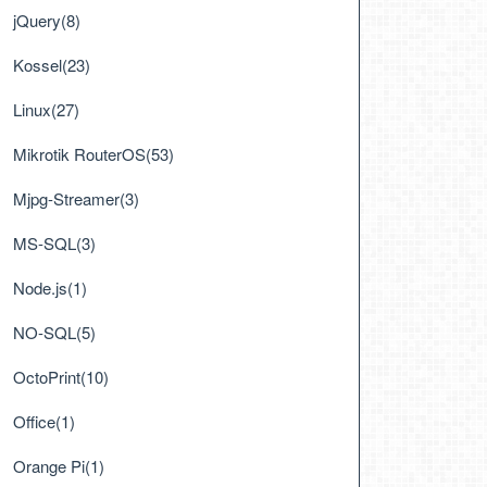
jQuery(8)
Kossel(23)
Linux(27)
Mikrotik RouterOS(53)
Mjpg-Streamer(3)
MS-SQL(3)
Node.js(1)
NO-SQL(5)
OctoPrint(10)
Office(1)
Orange Pi(1)