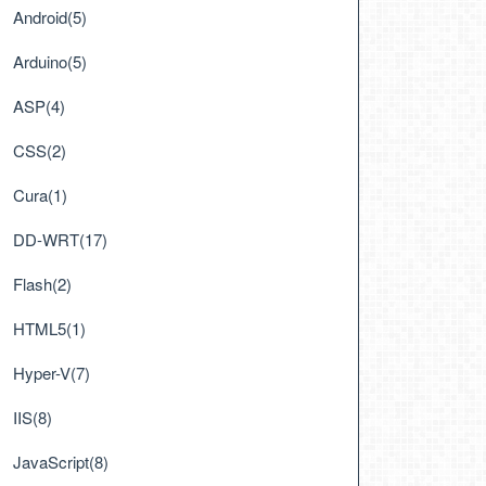
Android(5)
Arduino(5)
ASP(4)
CSS(2)
Cura(1)
DD-WRT(17)
Flash(2)
HTML5(1)
Hyper-V(7)
IIS(8)
JavaScript(8)