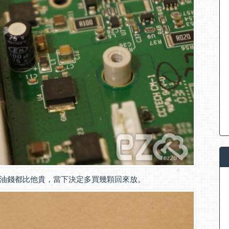
油錢都比他貴，當下決定多買幾顆回來放。