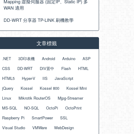
Mapping 虛擬伺服器 (固定IP、Static IP) 多
WAN 適用
DD-WRT 分享器 TP-LINK 刷機教學
文章標籤
.NET
3D印表機
Android
Arduino
ASP
CSS
DD-WRT
DIV置中
Flash
HTML
HTML5
Hyper-V
IIS
JavaScript
jQuery
Kossel
Kossel 800
Kossel Mini
Linux
Mikrotik RouterOS
Mjpg-Streamer
MS-SQL
NO-SQL
OctoPi
OctoPrint
Raspberry Pi
SmartPower
SSL
Visual Studio
VMWare
WebDesign