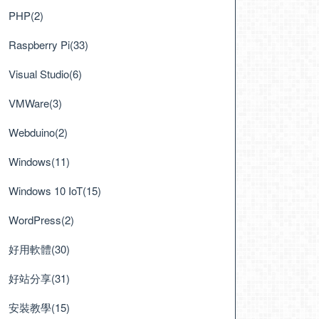
PHP(2)
Raspberry Pi(33)
Visual Studio(6)
VMWare(3)
Webduino(2)
Windows(11)
Windows 10 IoT(15)
WordPress(2)
好用軟體(30)
好站分享(31)
安裝教學(15)