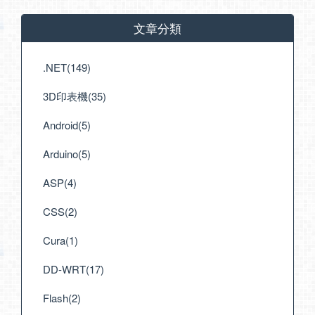
文章分類
.NET(149)
3D印表機(35)
Android(5)
Arduino(5)
ASP(4)
CSS(2)
Cura(1)
DD-WRT(17)
Flash(2)