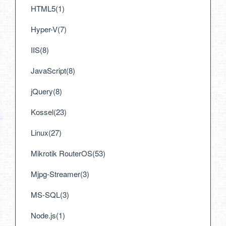
HTML5(1)
Hyper-V(7)
IIS(8)
JavaScript(8)
jQuery(8)
Kossel(23)
Linux(27)
Mikrotik RouterOS(53)
Mjpg-Streamer(3)
MS-SQL(3)
Node.js(1)