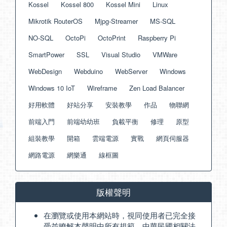
Kossel
Kossel 800
Kossel Mini
Linux
Mikrotik RouterOS
Mjpg-Streamer
MS-SQL
NO-SQL
OctoPi
OctoPrint
Raspberry Pi
SmartPower
SSL
Visual Studio
VMWare
WebDesign
Webduino
WebServer
Windows
Windows 10 IoT
Wireframe
Zen Load Balancer
好用軟體
好站分享
安裝教學
作品
物聯網
前端入門
前端幼幼班
負載平衡
修理
原型
組裝教學
開箱
雲端電源
實戰
網頁伺服器
網路電源
網樂通
線框圖
版權聲明
在瀏覽或使用本網站時，視同使用者已完全接
受並瞭解本聲明中所有規範、中華民國相關法