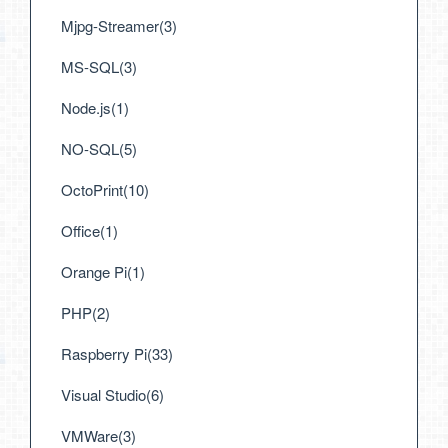
Mjpg-Streamer(3)
MS-SQL(3)
Node.js(1)
NO-SQL(5)
OctoPrint(10)
Office(1)
Orange Pi(1)
PHP(2)
Raspberry Pi(33)
Visual Studio(6)
VMWare(3)