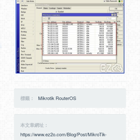
標籤：
Mikrotik RouterOS
本文章網址：
https://www.ez2o.com/Blog/Post/MikroTik-