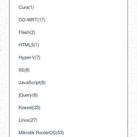
Cura(1)
DD-WRT(17)
Flash(2)
HTML5(1)
Hyper-V(7)
IIS(8)
JavaScript(8)
jQuery(8)
Kossel(23)
Linux(27)
Mikrotik RouterOS(53)