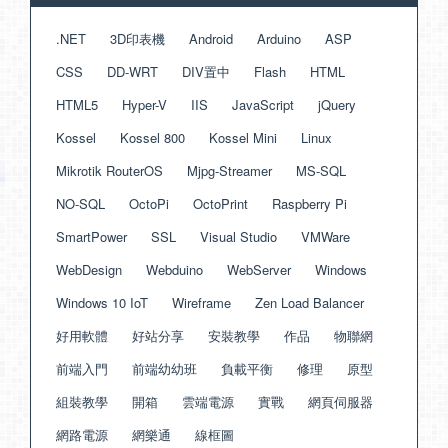
.NET
3D印表機
Android
Arduino
ASP
CSS
DD-WRT
DIV置中
Flash
HTML
HTML5
Hyper-V
IIS
JavaScript
jQuery
Kossel
Kossel 800
Kossel Mini
Linux
Mikrotik RouterOS
Mjpg-Streamer
MS-SQL
NO-SQL
OctoPi
OctoPrint
Raspberry Pi
SmartPower
SSL
Visual Studio
VMWare
WebDesign
Webduino
WebServer
Windows
Windows 10 IoT
Wireframe
Zen Load Balancer
好用軟體
好站分享
安裝教學
作品
物聯網
前端入門
前端幼幼班
負載平衡
修理
原型
組裝教學
開箱
雲端電源
實戰
網頁伺服器
網路電源
網樂通
線框圖