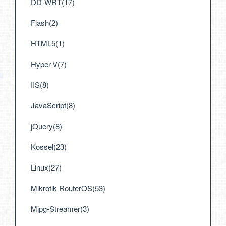
DD-WRT(17)
Flash(2)
HTML5(1)
Hyper-V(7)
IIS(8)
JavaScript(8)
jQuery(8)
Kossel(23)
Linux(27)
Mikrotik RouterOS(53)
Mjpg-Streamer(3)