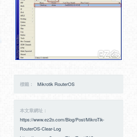
標籤：
Mikrotik RouterOS
本文章網址：
https://www.ez2o.com/Blog/Post/MikroTik-
RouterOS-Clear-Log