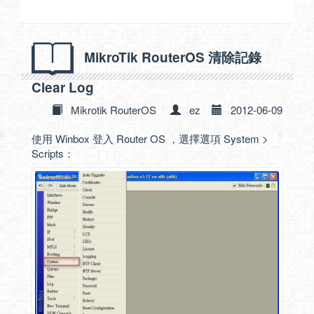
MikroTik RouterOS 清除記錄
Clear Log
Mikrotik RouterOS
ez
2012-06-09
使用 Winbox 登入 Router OS ，選擇選項 System >
Scripts：