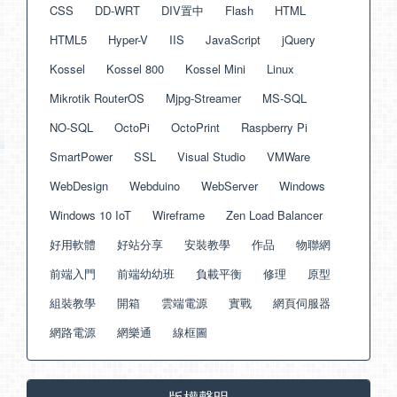
CSS
DD-WRT
DIV置中
Flash
HTML
HTML5
Hyper-V
IIS
JavaScript
jQuery
Kossel
Kossel 800
Kossel Mini
Linux
Mikrotik RouterOS
Mjpg-Streamer
MS-SQL
NO-SQL
OctoPi
OctoPrint
Raspberry Pi
SmartPower
SSL
Visual Studio
VMWare
WebDesign
Webduino
WebServer
Windows
Windows 10 IoT
Wireframe
Zen Load Balancer
好用軟體
好站分享
安裝教學
作品
物聯網
前端入門
前端幼幼班
負載平衡
修理
原型
組裝教學
開箱
雲端電源
實戰
網頁伺服器
網路電源
網樂通
線框圖
版權聲明