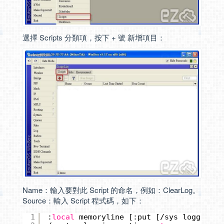
選擇 Scripts 分類項，按下 + 號 新增項目：
Name：輸入要對此 Script 的命名，例如：ClearLog。
Source：輸入 Script 程式碼，如下：
1
:
local
memoryline [:put [
/sys
logg acti