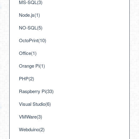
MS-SQL(3)
Node.js(1)
NO-SQL(5)
OctoPrint(10)
Office(1)
Orange Pi(1)
PHP(2)
Raspberry Pi(33)
Visual Studio(6)
VMWare(3)
Webduino(2)