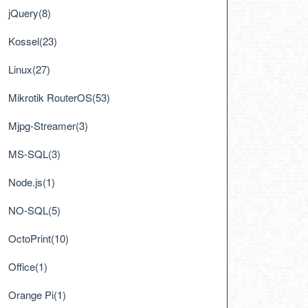
jQuery(8)
Kossel(23)
Linux(27)
Mikrotik RouterOS(53)
Mjpg-Streamer(3)
MS-SQL(3)
Node.js(1)
NO-SQL(5)
OctoPrint(10)
Office(1)
Orange Pi(1)