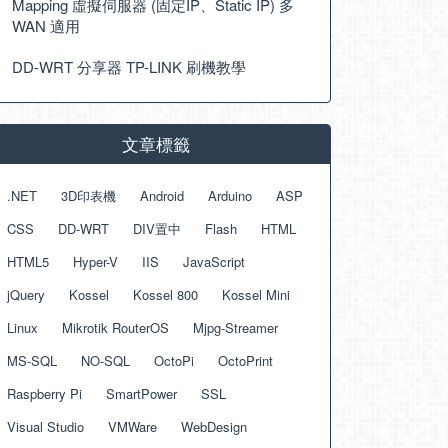
Mapping 虛擬伺服器 (固定IP、Static IP) 多
WAN 適用
DD-WRT 分享器 TP-LINK 刷機教學
文章標籤
.NET
3D印表機
Android
Arduino
ASP
CSS
DD-WRT
DIV置中
Flash
HTML
HTML5
Hyper-V
IIS
JavaScript
jQuery
Kossel
Kossel 800
Kossel Mini
Linux
Mikrotik RouterOS
Mjpg-Streamer
MS-SQL
NO-SQL
OctoPi
OctoPrint
Raspberry Pi
SmartPower
SSL
Visual Studio
VMWare
WebDesign