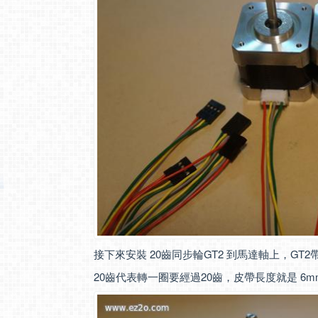
接下來安裝 20齒同步輪GT2 到馬達軸上，GT2
20齒代表轉一圈要經過20齒，皮帶長度就是 6m