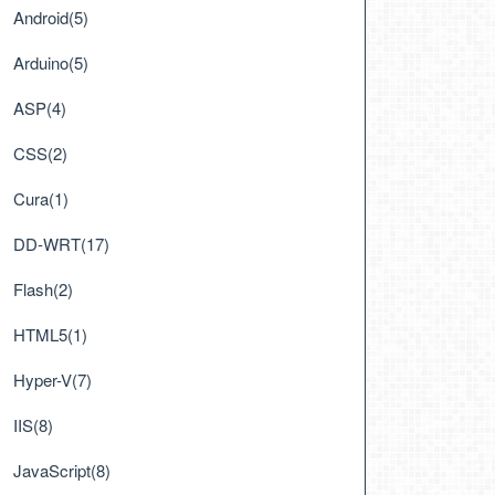
Android(5)
Arduino(5)
ASP(4)
CSS(2)
Cura(1)
DD-WRT(17)
Flash(2)
HTML5(1)
Hyper-V(7)
IIS(8)
JavaScript(8)