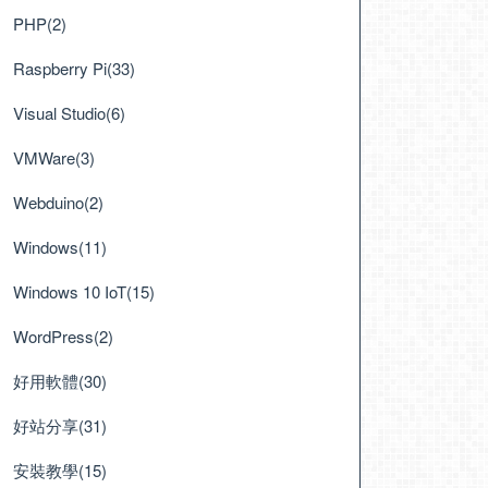
PHP(2)
Raspberry Pi(33)
Visual Studio(6)
VMWare(3)
Webduino(2)
Windows(11)
Windows 10 IoT(15)
WordPress(2)
好用軟體(30)
好站分享(31)
安裝教學(15)