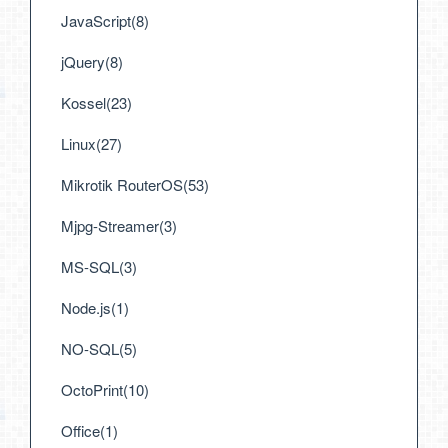
JavaScript(8)
jQuery(8)
Kossel(23)
Linux(27)
Mikrotik RouterOS(53)
Mjpg-Streamer(3)
MS-SQL(3)
Node.js(1)
NO-SQL(5)
OctoPrint(10)
Office(1)