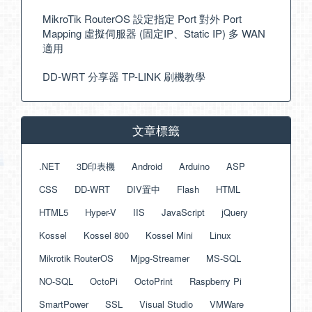
MikroTik RouterOS 設定指定 Port 對外 Port
Mapping 虛擬伺服器 (固定IP、Static IP) 多 WAN
適用
DD-WRT 分享器 TP-LINK 刷機教學
文章標籤
.NET
3D印表機
Android
Arduino
ASP
CSS
DD-WRT
DIV置中
Flash
HTML
HTML5
Hyper-V
IIS
JavaScript
jQuery
Kossel
Kossel 800
Kossel Mini
Linux
Mikrotik RouterOS
Mjpg-Streamer
MS-SQL
NO-SQL
OctoPi
OctoPrint
Raspberry Pi
SmartPower
SSL
Visual Studio
VMWare