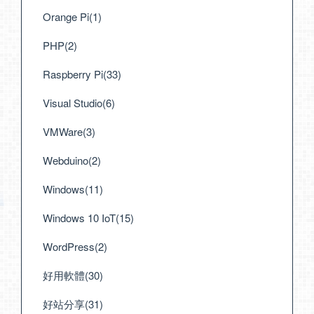
Orange Pi(1)
PHP(2)
Raspberry Pi(33)
Visual Studio(6)
VMWare(3)
Webduino(2)
Windows(11)
Windows 10 IoT(15)
WordPress(2)
好用軟體(30)
好站分享(31)