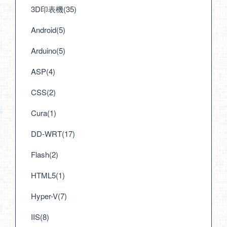
3D印表機(35)
Android(5)
Arduino(5)
ASP(4)
CSS(2)
Cura(1)
DD-WRT(17)
Flash(2)
HTML5(1)
Hyper-V(7)
IIS(8)