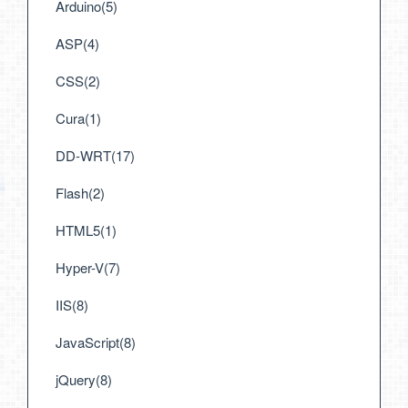
Arduino(5)
ASP(4)
CSS(2)
Cura(1)
DD-WRT(17)
Flash(2)
HTML5(1)
Hyper-V(7)
IIS(8)
JavaScript(8)
jQuery(8)