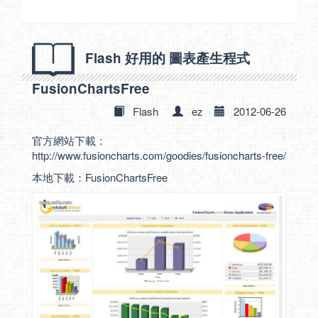
Flash 好用的 圖表產生程式
FusionChartsFree
Flash
ez
2012-06-26
官方網站下載：
http://www.fusioncharts.com/goodies/fusioncharts-free/
本地下載：
FusionChartsFree