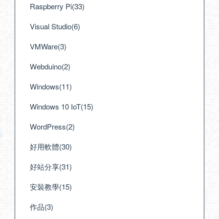
Raspberry Pi(33)
Visual Studio(6)
VMWare(3)
Webduino(2)
Windows(11)
Windows 10 IoT(15)
WordPress(2)
好用軟體(30)
好站分享(31)
安裝教學(15)
作品(3)