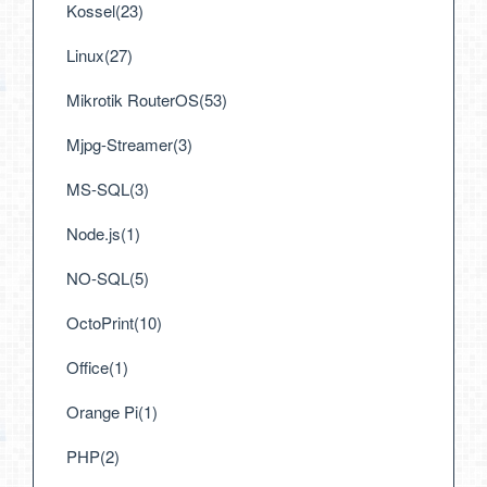
Kossel(23)
Linux(27)
Mikrotik RouterOS(53)
Mjpg-Streamer(3)
MS-SQL(3)
Node.js(1)
NO-SQL(5)
OctoPrint(10)
Office(1)
Orange Pi(1)
PHP(2)