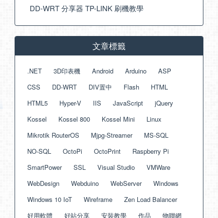
DD-WRT 分享器 TP-LINK 刷機教學
文章標籤
.NET
3D印表機
Android
Arduino
ASP
CSS
DD-WRT
DIV置中
Flash
HTML
HTML5
Hyper-V
IIS
JavaScript
jQuery
Kossel
Kossel 800
Kossel Mini
Linux
Mikrotik RouterOS
Mjpg-Streamer
MS-SQL
NO-SQL
OctoPi
OctoPrint
Raspberry Pi
SmartPower
SSL
Visual Studio
VMWare
WebDesign
Webduino
WebServer
Windows
Windows 10 IoT
Wireframe
Zen Load Balancer
好用軟體
好站分享
安裝教學
作品
物聯網