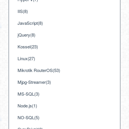
IIS(8)
JavaScript(8)
jQuery(8)
Kossel(23)
Linux(27)
Mikrotik RouterOS(53)
Mjpg-Streamer(3)
MS-SQL(3)
Node.js(1)
NO-SQL(5)