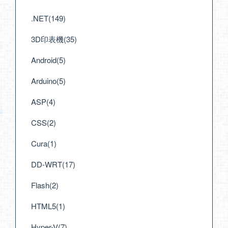
.NET(149)
3D印表機(35)
Android(5)
Arduino(5)
ASP(4)
CSS(2)
Cura(1)
DD-WRT(17)
Flash(2)
HTML5(1)
Hyper-V(7)