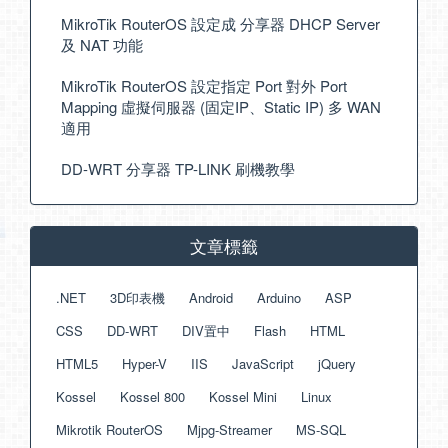
MikroTik RouterOS 設定成 分享器 DHCP Server
及 NAT 功能
MikroTik RouterOS 設定指定 Port 對外 Port
Mapping 虛擬伺服器 (固定IP、Static IP) 多 WAN
適用
DD-WRT 分享器 TP-LINK 刷機教學
文章標籤
.NET
3D印表機
Android
Arduino
ASP
CSS
DD-WRT
DIV置中
Flash
HTML
HTML5
Hyper-V
IIS
JavaScript
jQuery
Kossel
Kossel 800
Kossel Mini
Linux
Mikrotik RouterOS
Mjpg-Streamer
MS-SQL