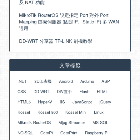
及 NAT 功能
MikroTik RouterOS 設定指定 Port 對外 Port
Mapping 虛擬伺服器 (固定IP、Static IP) 多 WAN
適用
DD-WRT 分享器 TP-LINK 刷機教學
文章標籤
.NET
3D印表機
Android
Arduino
ASP
CSS
DD-WRT
DIV置中
Flash
HTML
HTML5
Hyper-V
IIS
JavaScript
jQuery
Kossel
Kossel 800
Kossel Mini
Linux
Mikrotik RouterOS
Mjpg-Streamer
MS-SQL
NO-SQL
OctoPi
OctoPrint
Raspberry Pi