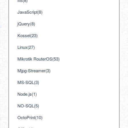
IIS(8)
JavaScript(8)
jQuery(8)
Kossel(23)
Linux(27)
Mikrotik RouterOS(53)
Mjpg-Streamer(3)
MS-SQL(3)
Node.js(1)
NO-SQL(5)
OctoPrint(10)