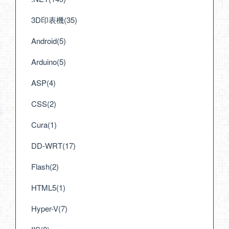
3D印表機(35)
Android(5)
Arduino(5)
ASP(4)
CSS(2)
Cura(1)
DD-WRT(17)
Flash(2)
HTML5(1)
Hyper-V(7)