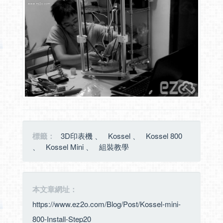
標籤：
3D印表機
、
Kossel
、
Kossel 800
、
Kossel Mini
、
組裝教學
本文章網址：
https://www.ez2o.com/Blog/Post/Kossel-mini-
800-Install-Step20