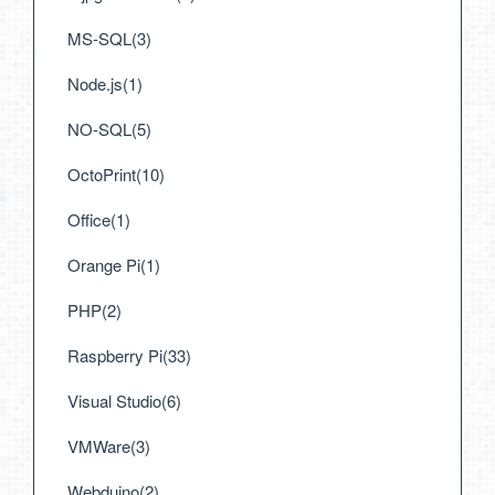
MS-SQL(3)
Node.js(1)
NO-SQL(5)
OctoPrint(10)
Office(1)
Orange Pi(1)
PHP(2)
Raspberry Pi(33)
Visual Studio(6)
VMWare(3)
Webduino(2)