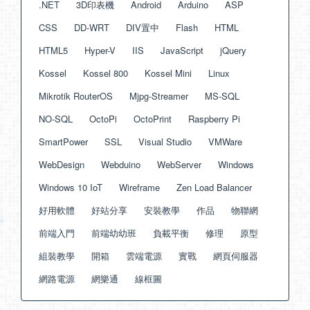
.NET
3D印表機
Android
Arduino
ASP
CSS
DD-WRT
DIV置中
Flash
HTML
HTML5
Hyper-V
IIS
JavaScript
jQuery
Kossel
Kossel 800
Kossel Mini
Linux
Mikrotik RouterOS
Mjpg-Streamer
MS-SQL
NO-SQL
OctoPi
OctoPrint
Raspberry Pi
SmartPower
SSL
Visual Studio
VMWare
WebDesign
Webduino
WebServer
Windows
Windows 10 IoT
Wireframe
Zen Load Balancer
好用軟體
好站分享
安裝教學
作品
物聯網
前端入門
前端幼幼班
負載平衡
修理
原型
組裝教學
開箱
雲端電源
實戰
網頁伺服器
網路電源
網樂通
線框圖