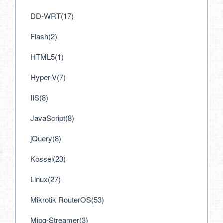
DD-WRT(17)
Flash(2)
HTML5(1)
Hyper-V(7)
IIS(8)
JavaScript(8)
jQuery(8)
Kossel(23)
Linux(27)
Mikrotik RouterOS(53)
Mjpg-Streamer(3)