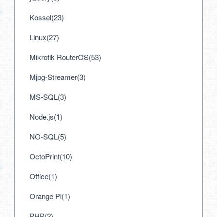
Kossel(23)
Linux(27)
Mikrotik RouterOS(53)
Mjpg-Streamer(3)
MS-SQL(3)
Node.js(1)
NO-SQL(5)
OctoPrint(10)
Office(1)
Orange Pi(1)
PHP(2)