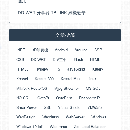
適用
DD-WRT 分享器 TP-LINK 刷機教學
文章標籤
.NET
3D印表機
Android
Arduino
ASP
CSS
DD-WRT
DIV置中
Flash
HTML
HTML5
Hyper-V
IIS
JavaScript
jQuery
Kossel
Kossel 800
Kossel Mini
Linux
Mikrotik RouterOS
Mjpg-Streamer
MS-SQL
NO-SQL
OctoPi
OctoPrint
Raspberry Pi
SmartPower
SSL
Visual Studio
VMWare
WebDesign
Webduino
WebServer
Windows
Windows 10 IoT
Wireframe
Zen Load Balancer