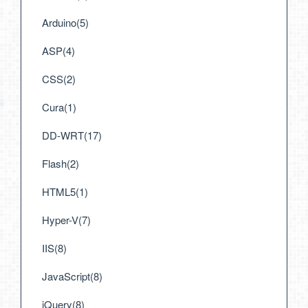
Arduino(5)
ASP(4)
CSS(2)
Cura(1)
DD-WRT(17)
Flash(2)
HTML5(1)
Hyper-V(7)
IIS(8)
JavaScript(8)
jQuery(8)