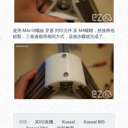
使用 M4x10螺絲 穿過 列印元件 及 M4螺帽，然後將他
鎖緊，三個邊都用相同方式，這個步驟就完成了。
標籤：
3D印表機
、
Kossel
、
Kossel 800
、
Kossel Mini
、
組裝教學