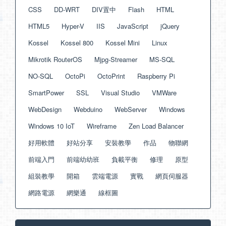
CSS
DD-WRT
DIV置中
Flash
HTML
HTML5
Hyper-V
IIS
JavaScript
jQuery
Kossel
Kossel 800
Kossel Mini
Linux
Mikrotik RouterOS
Mjpg-Streamer
MS-SQL
NO-SQL
OctoPi
OctoPrint
Raspberry Pi
SmartPower
SSL
Visual Studio
VMWare
WebDesign
Webduino
WebServer
Windows
Windows 10 IoT
Wireframe
Zen Load Balancer
好用軟體
好站分享
安裝教學
作品
物聯網
前端入門
前端幼幼班
負載平衡
修理
原型
組裝教學
開箱
雲端電源
實戰
網頁伺服器
網路電源
網樂通
線框圖