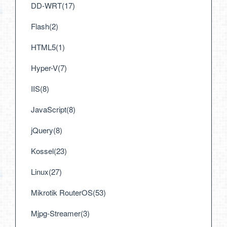
DD-WRT(17)
Flash(2)
HTML5(1)
Hyper-V(7)
IIS(8)
JavaScript(8)
jQuery(8)
Kossel(23)
Linux(27)
Mikrotik RouterOS(53)
Mjpg-Streamer(3)