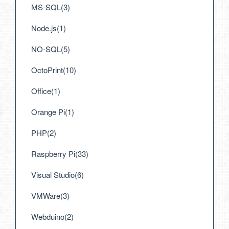
MS-SQL(3)
Node.js(1)
NO-SQL(5)
OctoPrint(10)
Office(1)
Orange Pi(1)
PHP(2)
Raspberry Pi(33)
Visual Studio(6)
VMWare(3)
Webduino(2)