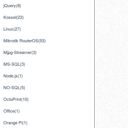
jQuery(8)
Kossel(23)
Linux(27)
Mikrotik RouterOS(53)
Mjpg-Streamer(3)
MS-SQL(3)
Node.js(1)
NO-SQL(5)
OctoPrint(10)
Office(1)
Orange Pi(1)