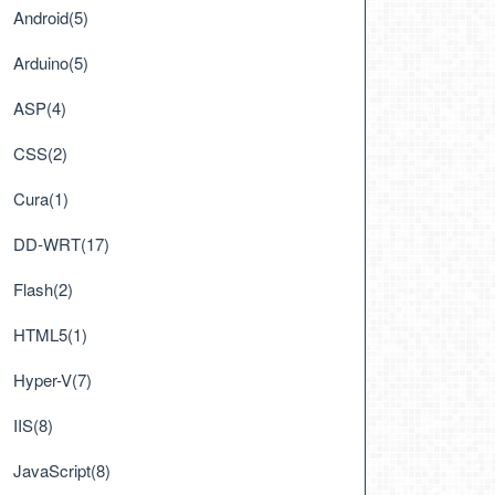
Android(5)
Arduino(5)
ASP(4)
CSS(2)
Cura(1)
DD-WRT(17)
Flash(2)
HTML5(1)
Hyper-V(7)
IIS(8)
JavaScript(8)