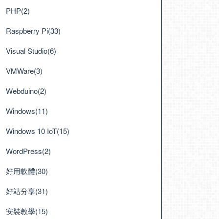
PHP(2)
Raspberry Pi(33)
Visual Studio(6)
VMWare(3)
Webduino(2)
Windows(11)
Windows 10 IoT(15)
WordPress(2)
好用軟體(30)
好站分享(31)
安裝教學(15)