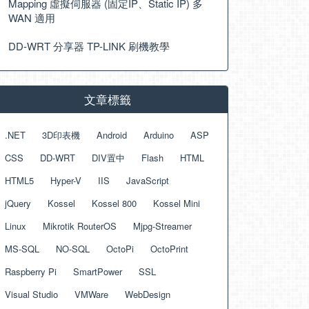
Mapping 虛擬伺服器 (固定IP、Static IP) 多
WAN 適用
DD-WRT 分享器 TP-LINK 刷機教學
文章標籤
.NET
3D印表機
Android
Arduino
ASP
CSS
DD-WRT
DIV置中
Flash
HTML
HTML5
Hyper-V
IIS
JavaScript
jQuery
Kossel
Kossel 800
Kossel Mini
Linux
Mikrotik RouterOS
Mjpg-Streamer
MS-SQL
NO-SQL
OctoPi
OctoPrint
Raspberry Pi
SmartPower
SSL
Visual Studio
VMWare
WebDesign