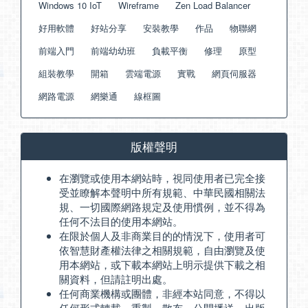
Windows 10 IoT
Wireframe
Zen Load Balancer
好用軟體
好站分享
安裝教學
作品
物聯網
前端入門
前端幼幼班
負載平衡
修理
原型
組裝教學
開箱
雲端電源
實戰
網頁伺服器
網路電源
網樂通
線框圖
版權聲明
在瀏覽或使用本網站時，視同使用者已完全接
受並瞭解本聲明中所有規範、中華民國相關法
規、一切國際網路規定及使用慣例，並不得為
任何不法目的使用本網站。
在限於個人及非商業目的的情況下，使用者可
依智慧財產權法律之相關規範，自由瀏覽及使
用本網站，或下載本網站上明示提供下載之相
關資料，但請註明出處。
任何商業機構或團體，非經本站同意，不得以
任何形式轉載、重製、散布、公開播送、出版