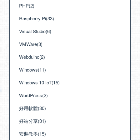
PHP(2)
Raspberry Pi(33)
Visual Studio(6)
VMWare(3)
Webduino(2)
Windows(11)
Windows 10 IoT(15)
WordPress(2)
好用軟體(30)
好站分享(31)
安裝教學(15)