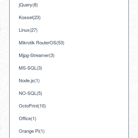
jQuery(8)
Kossel(23)
Linux(27)
Mikrotik RouterOS(53)
Mjpg-Streamer(3)
MS-SQL(3)
Node.js(1)
NO-SQL(5)
OctoPrint(10)
Office(1)
Orange Pi(1)