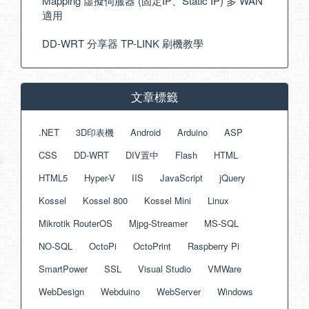
Mapping 虛擬伺服器 (固定IP、Static IP) 多 WAN
適用
DD-WRT 分享器 TP-LINK 刷機教學
文章標籤
.NET
3D印表機
Android
Arduino
ASP
CSS
DD-WRT
DIV置中
Flash
HTML
HTML5
Hyper-V
IIS
JavaScript
jQuery
Kossel
Kossel 800
Kossel Mini
Linux
Mikrotik RouterOS
Mjpg-Streamer
MS-SQL
NO-SQL
OctoPi
OctoPrint
Raspberry Pi
SmartPower
SSL
Visual Studio
VMWare
WebDesign
Webduino
WebServer
Windows