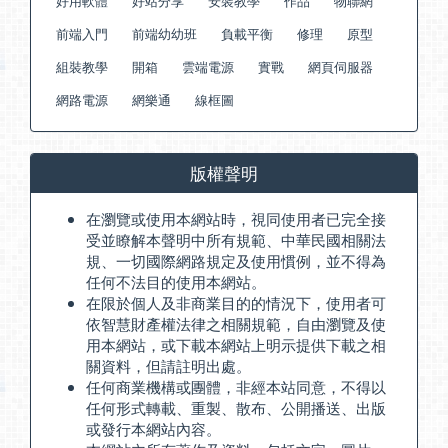
好用軟體
好站分享
安裝教學
作品
物聯網
前端入門
前端幼幼班
負載平衡
修理
原型
組裝教學
開箱
雲端電源
實戰
網頁伺服器
網路電源
網樂通
線框圖
版權聲明
在瀏覽或使用本網站時，視同使用者已完全接
受並瞭解本聲明中所有規範、中華民國相關法
規、一切國際網路規定及使用慣例，並不得為
任何不法目的使用本網站。
在限於個人及非商業目的的情況下，使用者可
依智慧財產權法律之相關規範，自由瀏覽及使
用本網站，或下載本網站上明示提供下載之相
關資料，但請註明出處。
任何商業機構或團體，非經本站同意，不得以
任何形式轉載、重製、散布、公開播送、出版
或發行本網站內容。