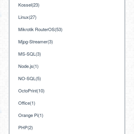
Kossel(23)
Linux(27)
Mikrotik RouterOS(53)
Mjpg-Streamer(3)
MS-SQL(3)
Node.js(1)
NO-SQL(5)
OctoPrint(10)
Office(1)
Orange Pi(1)
PHP(2)