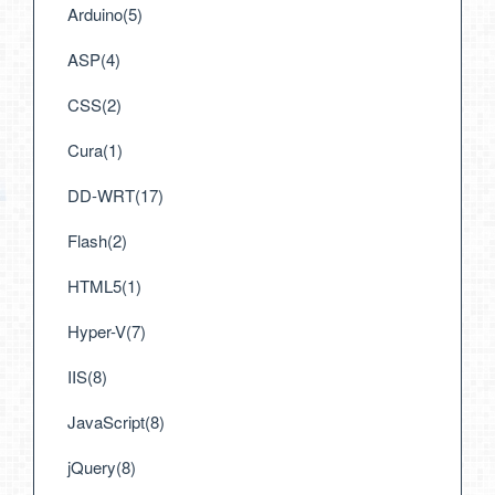
Arduino(5)
ASP(4)
CSS(2)
Cura(1)
DD-WRT(17)
Flash(2)
HTML5(1)
Hyper-V(7)
IIS(8)
JavaScript(8)
jQuery(8)