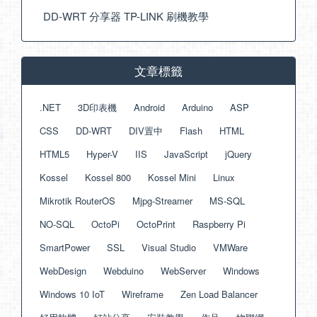
DD-WRT 分享器 TP-LINK 刷機教學
文章標籤
.NET
3D印表機
Android
Arduino
ASP
CSS
DD-WRT
DIV置中
Flash
HTML
HTML5
Hyper-V
IIS
JavaScript
jQuery
Kossel
Kossel 800
Kossel Mini
Linux
Mikrotik RouterOS
Mjpg-Streamer
MS-SQL
NO-SQL
OctoPi
OctoPrint
Raspberry Pi
SmartPower
SSL
Visual Studio
VMWare
WebDesign
Webduino
WebServer
Windows
Windows 10 IoT
Wireframe
Zen Load Balancer