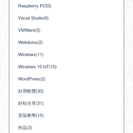
Raspberry Pi(33)
Visual Studio(6)
VMWare(3)
Webduino(2)
Windows(11)
Windows 10 IoT(15)
WordPress(2)
好用軟體(30)
好站分享(31)
安裝教學(15)
作品(3)