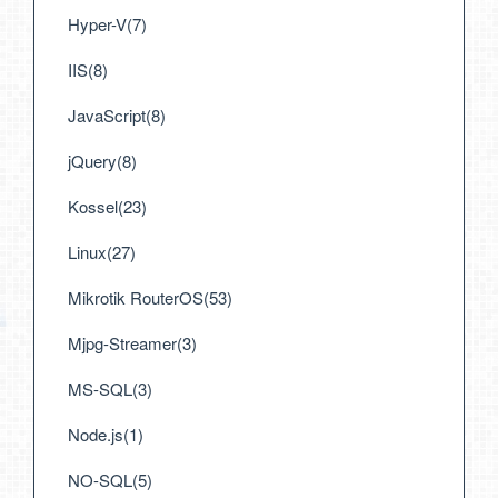
Hyper-V(7)
IIS(8)
JavaScript(8)
jQuery(8)
Kossel(23)
Linux(27)
Mikrotik RouterOS(53)
Mjpg-Streamer(3)
MS-SQL(3)
Node.js(1)
NO-SQL(5)