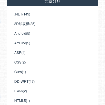
文章分類
.NET(149)
3D印表機(35)
Android(5)
Arduino(5)
ASP(4)
CSS(2)
Cura(1)
DD-WRT(17)
Flash(2)
HTML5(1)