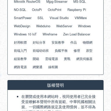
Mikrotik RouterOS
Mjpg-Streamer
MS-SQL
NO-SQL
OctoPi
OctoPrint
Raspberry Pi
SmartPower
SSL
Visual Studio
VMWare
WebDesign
Webduino
WebServer
Windows
Windows 10 IoT
Wireframe
Zen Load Balancer
好用軟體
好站分享
安裝教學
作品
物聯網
前端入門
前端幼幼班
負載平衡
修理
原型
組裝教學
開箱
雲端電源
實戰
網頁伺服器
網路電源
網樂通
線框圖
版權聲明
在瀏覽或使用本網站時，視同使用者已完全接
受並瞭解本聲明中所有規範、中華民國相關法
規、一切國際網路規定及使用慣例，並不得為