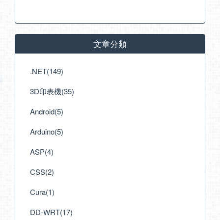
文章分類
.NET(149)
3D印表機(35)
Android(5)
Arduino(5)
ASP(4)
CSS(2)
Cura(1)
DD-WRT(17)