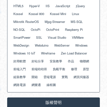
HTML5
Hyper-V
IIS
JavaScript
jQuery
Kossel
Kossel 800
Kossel Mini
Linux
Mikrotik RouterOS
Mjpg-Streamer
MS-SQL
NO-SQL
OctoPi
OctoPrint
Raspberry Pi
SmartPower
SSL
Visual Studio
VMWare
WebDesign
Webduino
WebServer
Windows
Windows 10 IoT
Wireframe
Zen Load Balancer
好用軟體
好站分享
安裝教學
作品
物聯網
前端入門
前端幼幼班
負載平衡
修理
原型
組裝教學
開箱
雲端電源
實戰
網頁伺服器
網路電源
網樂通
線框圖
版權聲明