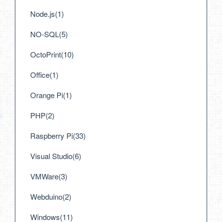
Node.js(1)
NO-SQL(5)
OctoPrint(10)
Office(1)
Orange Pi(1)
PHP(2)
Raspberry Pi(33)
Visual Studio(6)
VMWare(3)
Webduino(2)
Windows(11)