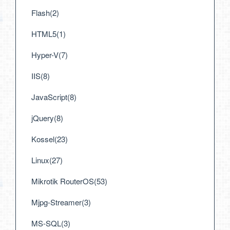
Flash(2)
HTML5(1)
Hyper-V(7)
IIS(8)
JavaScript(8)
jQuery(8)
Kossel(23)
Linux(27)
Mikrotik RouterOS(53)
Mjpg-Streamer(3)
MS-SQL(3)