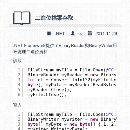
二進位檔案存取
.NET
ez
2011-11-29
.NET Framework提供了BinaryReader與BinaryWriter用
來處理二進位資料
讀取
1
FileStream myFile = File.Open(
@"C:\a.tx
2
BinaryReader myReader = 
new
BinaryReade
3
int
dl = Convert.ToInt32(myFile.Length)
4
byte
[] myData = myReader.ReadBytes(dl);
5
myReader.Close();
6
myFile.Close();
寫入
1
FileStream myFile = File.Open(
@"C:\a.tx
2
BinaryWriter myWriter = 
new
BinaryWrite
3
byte
[] myByte = 
new
byte
[] { 1, 2, 3, 4
4
myWriter.Write(myByte);