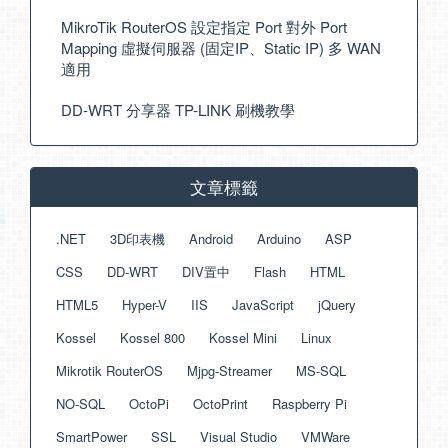
MikroTik RouterOS 設定指定 Port 對外 Port
Mapping 虛擬伺服器 (固定IP、Static IP) 多 WAN
適用
DD-WRT 分享器 TP-LINK 刷機教學
文章標籤
.NET
3D印表機
Android
Arduino
ASP
CSS
DD-WRT
DIV置中
Flash
HTML
HTML5
Hyper-V
IIS
JavaScript
jQuery
Kossel
Kossel 800
Kossel Mini
Linux
Mikrotik RouterOS
Mjpg-Streamer
MS-SQL
NO-SQL
OctoPi
OctoPrint
Raspberry Pi
SmartPower
SSL
Visual Studio
VMWare