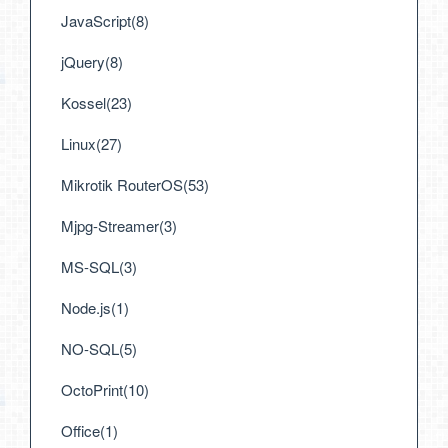
JavaScript(8)
jQuery(8)
Kossel(23)
Linux(27)
Mikrotik RouterOS(53)
Mjpg-Streamer(3)
MS-SQL(3)
Node.js(1)
NO-SQL(5)
OctoPrint(10)
Office(1)