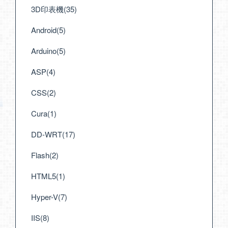
3D印表機(35)
Android(5)
Arduino(5)
ASP(4)
CSS(2)
Cura(1)
DD-WRT(17)
Flash(2)
HTML5(1)
Hyper-V(7)
IIS(8)