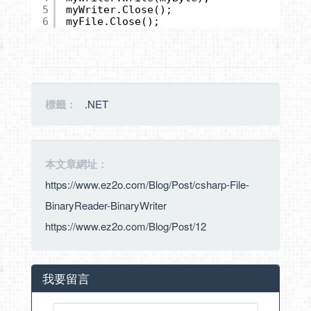
5
myWriter.Close();
6
myFile.Close();
標籤：
.NET
本文章網址：
https://www.ez2o.com/Blog/Post/csharp-File-
BinaryReader-BinaryWriter
https://www.ez2o.com/Blog/Post/12
我要留言