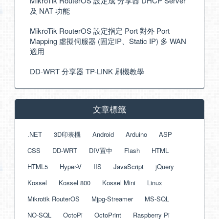
MikroTik RouterOS 設定成 分享器 DHCP Server
及 NAT 功能
MikroTik RouterOS 設定指定 Port 對外 Port
Mapping 虛擬伺服器 (固定IP、Static IP) 多 WAN
適用
DD-WRT 分享器 TP-LINK 刷機教學
文章標籤
.NET
3D印表機
Android
Arduino
ASP
CSS
DD-WRT
DIV置中
Flash
HTML
HTML5
Hyper-V
IIS
JavaScript
jQuery
Kossel
Kossel 800
Kossel Mini
Linux
Mikrotik RouterOS
Mjpg-Streamer
MS-SQL
NO-SQL
OctoPi
OctoPrint
Raspberry Pi