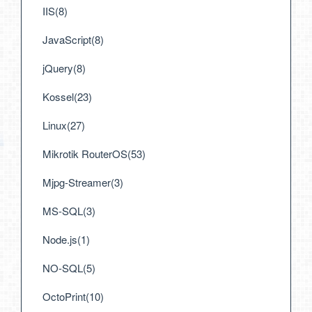
IIS(8)
JavaScript(8)
jQuery(8)
Kossel(23)
Linux(27)
Mikrotik RouterOS(53)
Mjpg-Streamer(3)
MS-SQL(3)
Node.js(1)
NO-SQL(5)
OctoPrint(10)