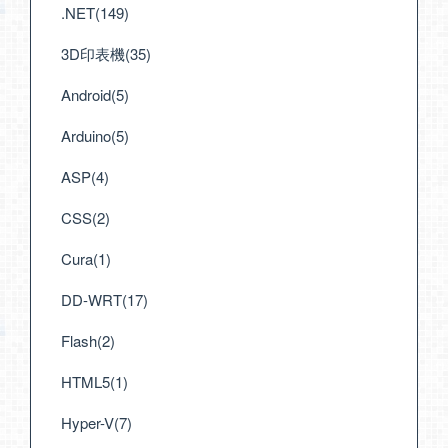
.NET(149)
3D印表機(35)
Android(5)
Arduino(5)
ASP(4)
CSS(2)
Cura(1)
DD-WRT(17)
Flash(2)
HTML5(1)
Hyper-V(7)