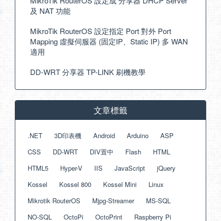
MikroTik RouterOS 設定成 分享器 DHCP Server
及 NAT 功能
MikroTik RouterOS 設定指定 Port 對外 Port
Mapping 虛擬伺服器 (固定IP、Static IP) 多 WAN
適用
DD-WRT 分享器 TP-LINK 刷機教學
文章標籤
.NET
3D印表機
Android
Arduino
ASP
CSS
DD-WRT
DIV置中
Flash
HTML
HTML5
Hyper-V
IIS
JavaScript
jQuery
Kossel
Kossel 800
Kossel Mini
Linux
Mikrotik RouterOS
Mjpg-Streamer
MS-SQL
NO-SQL
OctoPi
OctoPrint
Raspberry Pi