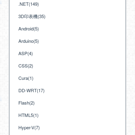
.NET(149)
3D印表機(35)
Android(5)
Arduino(5)
ASP(4)
CSS(2)
Cura(1)
DD-WRT(17)
Flash(2)
HTML5(1)
Hyper-V(7)