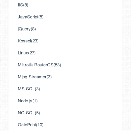
IIS(8)
JavaScript(8)
jQuery(8)
Kossel(23)
Linux(27)
Mikrotik RouterOS(53)
Mjpg-Streamer(3)
MS-SQL(3)
Node.js(1)
NO-SQL(5)
OctoPrint(10)