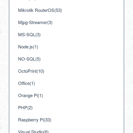
Mikrotik RouterOS(53)
Mjpg-Streamer(3)
MS-SQL(3)
Node.js(1)
NO-SQL(5)
OctoPrint(10)
Office(1)
Orange Pi(1)
PHP(2)
Raspberry Pi(33)
Visual Studio(6)