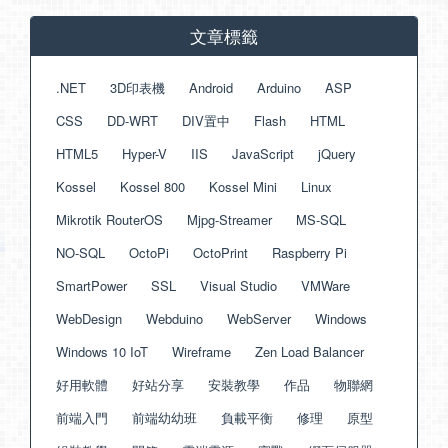
文章標籤
.NET
3D印表機
Android
Arduino
ASP
CSS
DD-WRT
DIV置中
Flash
HTML
HTML5
Hyper-V
IIS
JavaScript
jQuery
Kossel
Kossel 800
Kossel Mini
Linux
Mikrotik RouterOS
Mjpg-Streamer
MS-SQL
NO-SQL
OctoPi
OctoPrint
Raspberry Pi
SmartPower
SSL
Visual Studio
VMWare
WebDesign
Webduino
WebServer
Windows
Windows 10 IoT
Wireframe
Zen Load Balancer
好用軟體
好站分享
安裝教學
作品
物聯網
前端入門
前端幼幼班
負載平衡
修理
原型