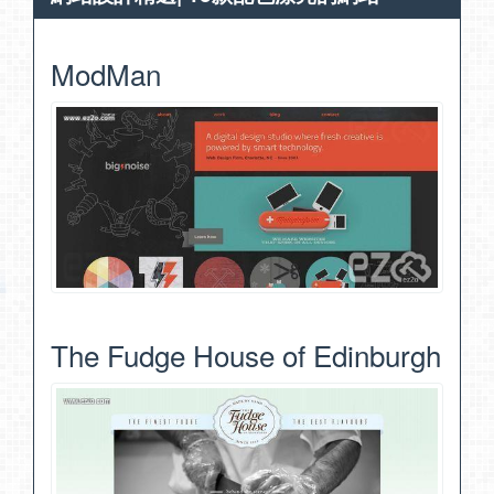
ModMan
The Fudge House of Edinburgh