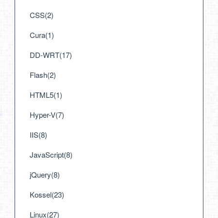
CSS(2)
Cura(1)
DD-WRT(17)
Flash(2)
HTML5(1)
Hyper-V(7)
IIS(8)
JavaScript(8)
jQuery(8)
Kossel(23)
Linux(27)