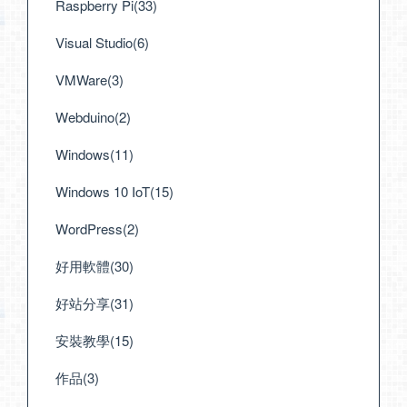
Raspberry Pi(33)
Visual Studio(6)
VMWare(3)
Webduino(2)
Windows(11)
Windows 10 IoT(15)
WordPress(2)
好用軟體(30)
好站分享(31)
安裝教學(15)
作品(3)