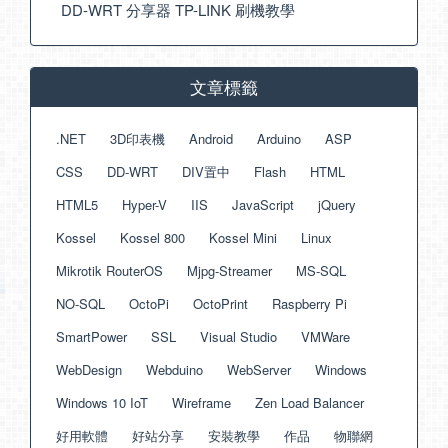
DD-WRT 分享器 TP-LINK 刷機教學
文章標籤
.NET
3D印表機
Android
Arduino
ASP
CSS
DD-WRT
DIV置中
Flash
HTML
HTML5
Hyper-V
IIS
JavaScript
jQuery
Kossel
Kossel 800
Kossel Mini
Linux
Mikrotik RouterOS
Mjpg-Streamer
MS-SQL
NO-SQL
OctoPi
OctoPrint
Raspberry Pi
SmartPower
SSL
Visual Studio
VMWare
WebDesign
Webduino
WebServer
Windows
Windows 10 IoT
Wireframe
Zen Load Balancer
好用軟體
好站分享
安裝教學
作品
物聯網