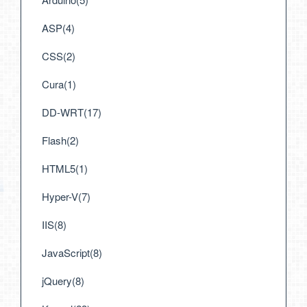
ASP(4)
CSS(2)
Cura(1)
DD-WRT(17)
Flash(2)
HTML5(1)
Hyper-V(7)
IIS(8)
JavaScript(8)
jQuery(8)