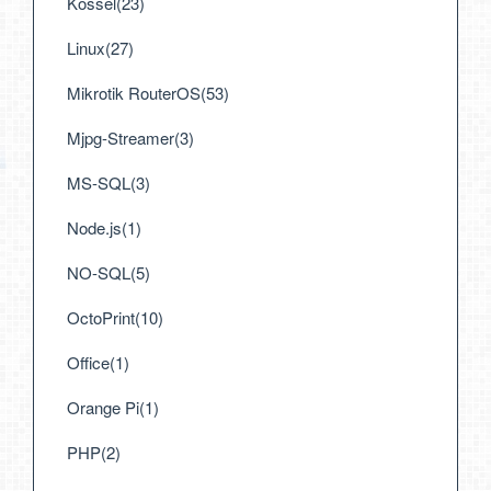
Kossel(23)
Linux(27)
Mikrotik RouterOS(53)
Mjpg-Streamer(3)
MS-SQL(3)
Node.js(1)
NO-SQL(5)
OctoPrint(10)
Office(1)
Orange Pi(1)
PHP(2)