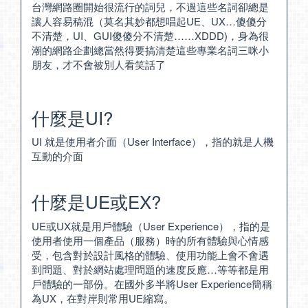
台灣網路圈開始很流行的詞兒，不過這些名詞卻總是
讓人容易稿混（莫名其妙都想唱起UE、UX…傻傻分
不清楚，UI、GUI傻傻分不清楚……XDDD)，身為很
潮的網路企劃總當然得要搞清楚這些專業名詞三咪小
朋友，才不會被別人看笑話了
什麼是UI?
UI 就是使用者介面（User Interface），指的就是人機
互動的介面
什麼是UE或EX?
UE或UX就是用戶體驗（User Experience），指的是
使用者使用一個產品（服務）時的所有體驗與心情感
受，包含對於設計風格的體驗、使用功能上會不會遇
到問題、對於網站處理問題的速度反應…等等都是用
戶體驗的一部份。在國外多半將User Experience簡稱
為UX，在對岸則常用UE縮寫。