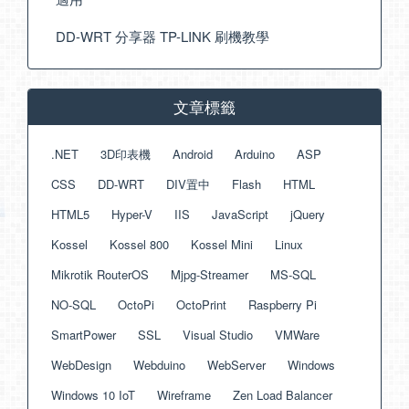
DD-WRT 分享器 TP-LINK 刷機教學
文章標籤
.NET
3D印表機
Android
Arduino
ASP
CSS
DD-WRT
DIV置中
Flash
HTML
HTML5
Hyper-V
IIS
JavaScript
jQuery
Kossel
Kossel 800
Kossel Mini
Linux
Mikrotik RouterOS
Mjpg-Streamer
MS-SQL
NO-SQL
OctoPi
OctoPrint
Raspberry Pi
SmartPower
SSL
Visual Studio
VMWare
WebDesign
Webduino
WebServer
Windows
Windows 10 IoT
Wireframe
Zen Load Balancer