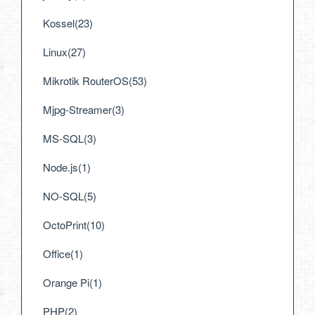
Kossel(23)
Linux(27)
Mikrotik RouterOS(53)
Mjpg-Streamer(3)
MS-SQL(3)
Node.js(1)
NO-SQL(5)
OctoPrint(10)
Office(1)
Orange Pi(1)
PHP(2)