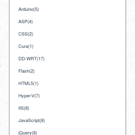
Arduino(5)
ASP(4)
CSS(2)
Cura(1)
DD-WRT(17)
Flash(2)
HTML5(1)
Hyper-V(7)
IIS(8)
JavaScript(8)
jQuery(8)