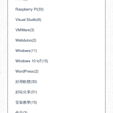
Raspberry Pi(33)
Visual Studio(6)
VMWare(3)
Webduino(2)
Windows(11)
Windows 10 IoT(15)
WordPress(2)
好用軟體(30)
好站分享(31)
安裝教學(15)
作品(3)