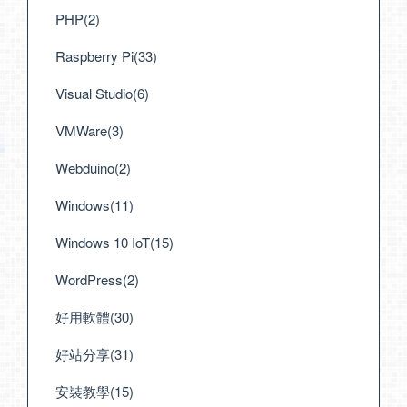
PHP(2)
Raspberry Pi(33)
Visual Studio(6)
VMWare(3)
Webduino(2)
Windows(11)
Windows 10 IoT(15)
WordPress(2)
好用軟體(30)
好站分享(31)
安裝教學(15)