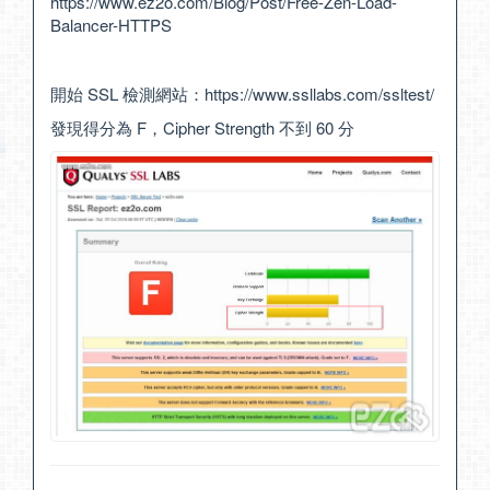
https://www.ez2o.com/Blog/Post/Free-Zen-Load-
Balancer-HTTPS
開始 SSL 檢測網站：
https://www.ssllabs.com/ssltest/
發現得分為 F，Cipher Strength 不到 60 分