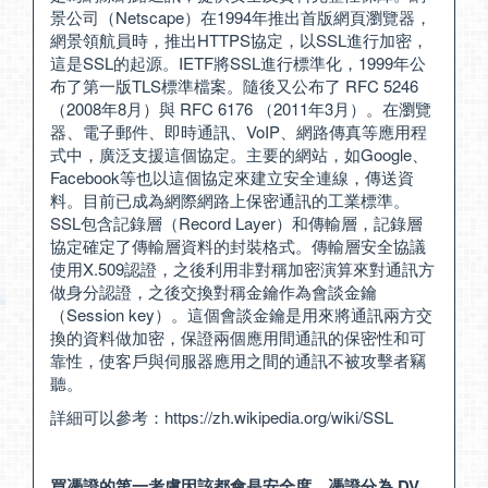
景公司（Netscape）在1994年推出首版網頁瀏覽器，
網景領航員時，推出HTTPS協定，以SSL進行加密，
這是SSL的起源。IETF將SSL進行標準化，1999年公
布了第一版TLS標準檔案。隨後又公布了 RFC 5246
（2008年8月）與 RFC 6176 （2011年3月）。在瀏覽
器、電子郵件、即時通訊、VoIP、網路傳真等應用程
式中，廣泛支援這個協定。主要的網站，如Google、
Facebook等也以這個協定來建立安全連線，傳送資
料。目前已成為網際網路上保密通訊的工業標準。
SSL包含記錄層（Record Layer）和傳輸層，記錄層
協定確定了傳輸層資料的封裝格式。傳輸層安全協議
使用X.509認證，之後利用非對稱加密演算來對通訊方
做身分認證，之後交換對稱金鑰作為會談金鑰
（Session key）。這個會談金鑰是用來將通訊兩方交
換的資料做加密，保證兩個應用間通訊的保密性和可
靠性，使客戶與伺服器應用之間的通訊不被攻擊者竊
聽。
詳細可以參考：
https://zh.wikipedia.org/wiki/SSL
買憑證的第一考慮因該都會是安全度，憑證分為 DV、