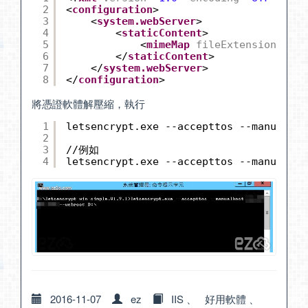
2
<
configuration
>
3
<
system.webServer
>
4
<
staticContent
>
5
<
mimeMap
fileExtension
=
"."
6
</
staticContent
>
7
</
system.webServer
>
8
</
configuration
>
將憑證軟體解壓縮，執行
1
letsencrypt.exe --accepttos --manua
2
3
//
例如
4
letsencrypt.exe --accepttos --manualhos
2016-11-07
ez
IIS
、
好用軟體
、