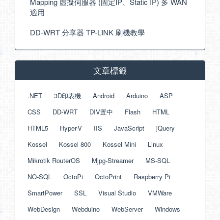
Mapping 虛擬伺服器 (固定IP、Static IP) 多 WAN
適用
DD-WRT 分享器 TP-LINK 刷機教學
文章標籤
.NET
3D印表機
Android
Arduino
ASP
CSS
DD-WRT
DIV置中
Flash
HTML
HTML5
Hyper-V
IIS
JavaScript
jQuery
Kossel
Kossel 800
Kossel Mini
Linux
Mikrotik RouterOS
Mjpg-Streamer
MS-SQL
NO-SQL
OctoPi
OctoPrint
Raspberry Pi
SmartPower
SSL
Visual Studio
VMWare
WebDesign
Webduino
WebServer
Windows