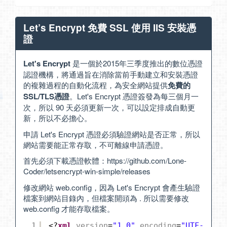
Let’s Encrypt 免費 SSL 使用 IIS 安裝憑
證
Let's Encrypt
是一個於2015年三季度推出的數位憑證
認證機構，將通過旨在消除當前手動建立和安裝憑證
的複雜過程的自動化流程，為安全網站提供
免費的
SSL/TLS憑證
。Let's Encrypt 憑證簽發為每三個月一
次，所以 90 天必須更新一次，可以設定排成自動更
新，所以不必擔心。
申請 Let's Encrypt 憑證必須驗證網站是否正常，所以
網站需要能正常存取，不可離線申請憑證。
首先必須下載憑證軟體：
https://github.com/Lone-
Coder/letsencrypt-win-simple/releases
修改網站 web.config，因為 Let's Encrypt 會產生驗證
檔案到網站目錄內，但檔案開頭為 . 所以需要修改
web.config 才能存取檔案。
1
<?
xml
version
=
"1.0"
encoding
=
"UTF-8"
?>