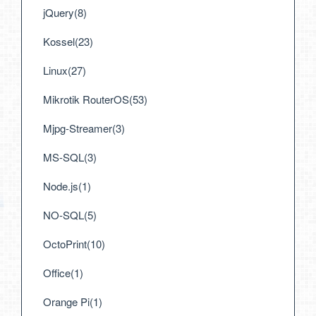
jQuery(8)
Kossel(23)
Linux(27)
Mikrotik RouterOS(53)
Mjpg-Streamer(3)
MS-SQL(3)
Node.js(1)
NO-SQL(5)
OctoPrint(10)
Office(1)
Orange Pi(1)