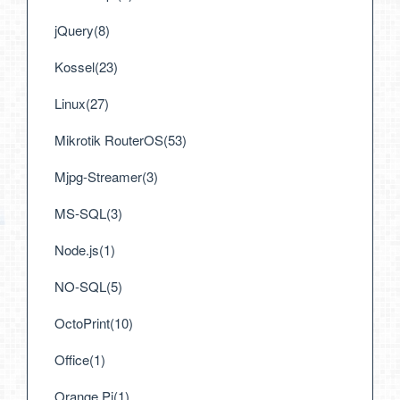
jQuery(8)
Kossel(23)
Linux(27)
Mikrotik RouterOS(53)
Mjpg-Streamer(3)
MS-SQL(3)
Node.js(1)
NO-SQL(5)
OctoPrint(10)
Office(1)
Orange Pi(1)