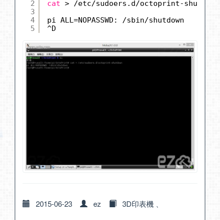
2
cat
> 
/etc/sudoers
.d
/octoprint-shutdown
3
4
pi ALL=NOPASSWD: 
/sbin/shutdown
5
^D
2015-06-23
ez
3D印表機
、