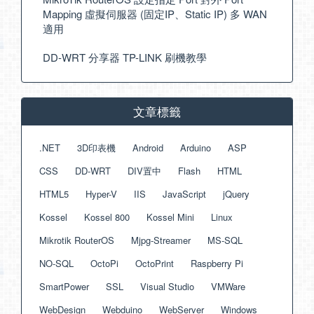
Mapping 虛擬伺服器 (固定IP、Static IP) 多 WAN
適用
DD-WRT 分享器 TP-LINK 刷機教學
文章標籤
.NET
3D印表機
Android
Arduino
ASP
CSS
DD-WRT
DIV置中
Flash
HTML
HTML5
Hyper-V
IIS
JavaScript
jQuery
Kossel
Kossel 800
Kossel Mini
Linux
Mikrotik RouterOS
Mjpg-Streamer
MS-SQL
NO-SQL
OctoPi
OctoPrint
Raspberry Pi
SmartPower
SSL
Visual Studio
VMWare
WebDesign
Webduino
WebServer
Windows