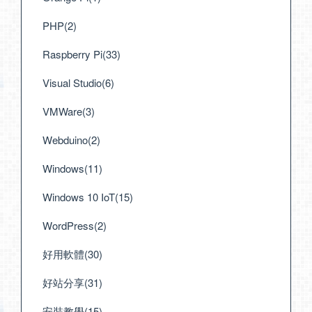
PHP(2)
Raspberry Pi(33)
Visual Studio(6)
VMWare(3)
Webduino(2)
Windows(11)
Windows 10 IoT(15)
WordPress(2)
好用軟體(30)
好站分享(31)
安裝教學(15)