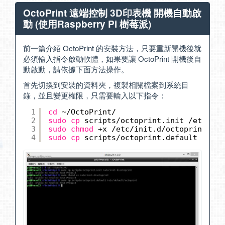
OctoPrint 遠端控制 3D印表機 開機自動啟
動 (使用Raspberry Pi 樹莓派)
前一篇介紹 OctoPrint 的安裝方法，只要重新開機後就
必須輸入指令啟動軟體，如果要讓 OctoPrint 開機後自
動啟動，請依據下面方法操作。
首先切換到安裝的資料夾，複製相關檔案到系統目
錄，並且變更權限，只需要輸入以下指令：
1
cd
~
/OctoPrint/
2
sudo
cp
scripts
/octoprint
.init 
/etc/ini
3
sudo
chmod
+x 
/etc/init
.d
/octoprint
4
sudo
cp
scripts
/octoprint
.default 
/etc/