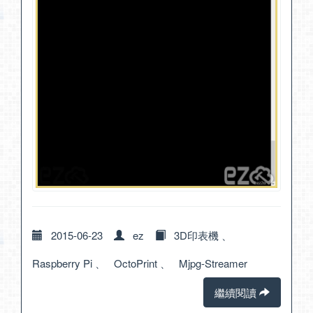
2015-06-23
ez
3D印表機
、
Raspberry Pi
、
OctoPrint
、
Mjpg-Streamer
繼續閱讀