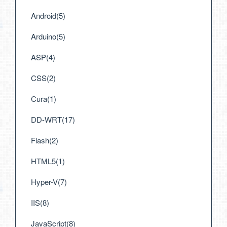
Android(5)
Arduino(5)
ASP(4)
CSS(2)
Cura(1)
DD-WRT(17)
Flash(2)
HTML5(1)
Hyper-V(7)
IIS(8)
JavaScript(8)