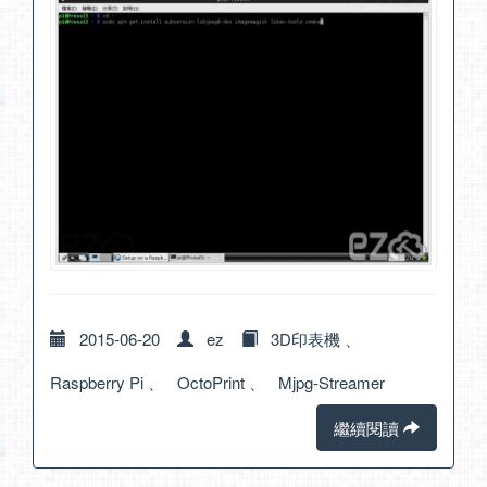
2015-06-20
ez
3D印表機
、
Raspberry Pi
、
OctoPrint
、
Mjpg-Streamer
繼續閱讀