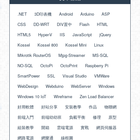
.NET
3D印表機
Android
Arduino
ASP
CSS
DD-WRT
DIV置中
Flash
HTML
HTML5
Hyper-V
IIS
JavaScript
jQuery
Kossel
Kossel 800
Kossel Mini
Linux
Mikrotik RouterOS
Mjpg-Streamer
MS-SQL
NO-SQL
OctoPi
OctoPrint
Raspberry Pi
SmartPower
SSL
Visual Studio
VMWare
WebDesign
Webduino
WebServer
Windows
Windows 10 IoT
Wireframe
Zen Load Balancer
好用軟體
好站分享
安裝教學
作品
物聯網
前端入門
前端幼幼班
負載平衡
修理
原型
組裝教學
開箱
雲端電源
實戰
網頁伺服器
網路電源
網樂通
線框圖