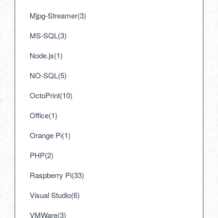
Mjpg-Streamer(3)
MS-SQL(3)
Node.js(1)
NO-SQL(5)
OctoPrint(10)
Office(1)
Orange Pi(1)
PHP(2)
Raspberry Pi(33)
Visual Studio(6)
VMWare(3)