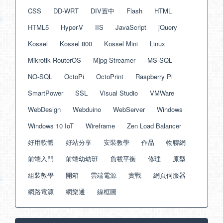
CSS
DD-WRT
DIV置中
Flash
HTML
HTML5
Hyper-V
IIS
JavaScript
jQuery
Kossel
Kossel 800
Kossel Mini
Linux
Mikrotik RouterOS
Mjpg-Streamer
MS-SQL
NO-SQL
OctoPi
OctoPrint
Raspberry Pi
SmartPower
SSL
Visual Studio
VMWare
WebDesign
Webduino
WebServer
Windows
Windows 10 IoT
Wireframe
Zen Load Balancer
好用軟體
好站分享
安裝教學
作品
物聯網
前端入門
前端幼幼班
負載平衡
修理
原型
組裝教學
開箱
雲端電源
實戰
網頁伺服器
網路電源
網樂通
線框圖