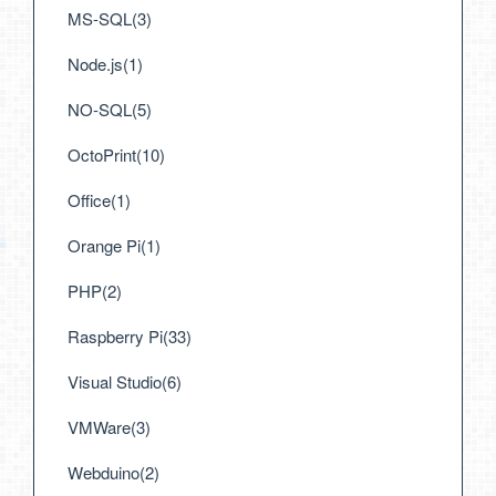
MS-SQL(3)
Node.js(1)
NO-SQL(5)
OctoPrint(10)
Office(1)
Orange Pi(1)
PHP(2)
Raspberry Pi(33)
Visual Studio(6)
VMWare(3)
Webduino(2)