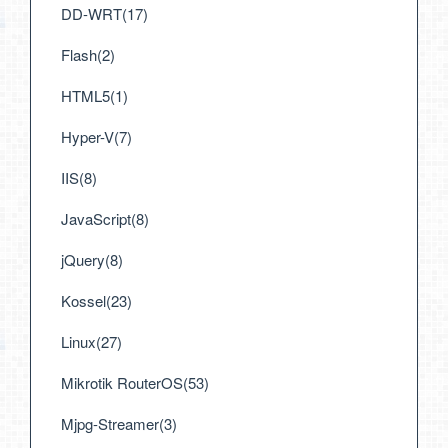
DD-WRT(17)
Flash(2)
HTML5(1)
Hyper-V(7)
IIS(8)
JavaScript(8)
jQuery(8)
Kossel(23)
Linux(27)
Mikrotik RouterOS(53)
Mjpg-Streamer(3)