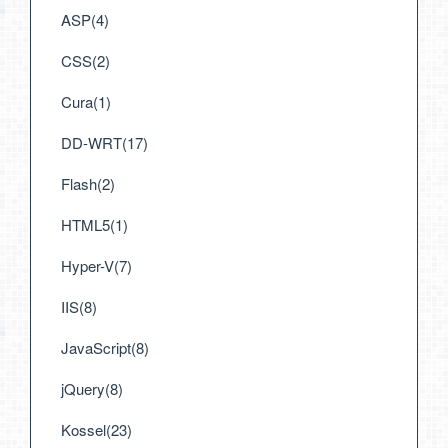
ASP(4)
CSS(2)
Cura(1)
DD-WRT(17)
Flash(2)
HTML5(1)
Hyper-V(7)
IIS(8)
JavaScript(8)
jQuery(8)
Kossel(23)