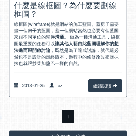
什麼是線框圖？為什麼要劃線
框圖？
線框圖(wireframe)就是網站的施工藍圖。蓋房子需要
畫一個房子的藍圖，蓋一個網站當然也必要有個藍圖
來跟不同單位的夥伴
溝通
。 做為一種溝通工具，線框
圖最重要的任務可以
讓其他人藉由此藍圖理解你的想
法進而跟開啟討論
，既然是為了達成討論，就代這必
然也不是設計的最終版本，過程中的修修改改塗塗抹
抹也就跟炒菜加鹽巴一樣的自然。
2013-01-25
ez
繼續閱讀
1