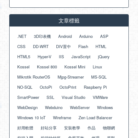
文章標籤
.NET
3D印表機
Android
Arduino
ASP
CSS
DD-WRT
DIV置中
Flash
HTML
HTML5
Hyper-V
IIS
JavaScript
jQuery
Kossel
Kossel 800
Kossel Mini
Linux
Mikrotik RouterOS
Mjpg-Streamer
MS-SQL
NO-SQL
OctoPi
OctoPrint
Raspberry Pi
SmartPower
SSL
Visual Studio
VMWare
WebDesign
Webduino
WebServer
Windows
Windows 10 IoT
Wireframe
Zen Load Balancer
好用軟體
好站分享
安裝教學
作品
物聯網
前端入門
前端幼幼班
負載平衡
修理
原型