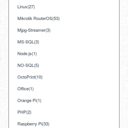
Linux(27)
Mikrotik RouterOS(53)
Mjpg-Streamer(3)
MS-SQL(3)
Node.js(1)
NO-SQL(5)
OctoPrint(10)
Office(1)
Orange Pi(1)
PHP(2)
Raspberry Pi(33)