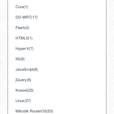
Cura(1)
DD-WRT(17)
Flash(2)
HTML5(1)
Hyper-V(7)
IIS(8)
JavaScript(8)
jQuery(8)
Kossel(23)
Linux(27)
Mikrotik RouterOS(53)