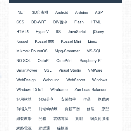
.NET
3D印表機
Android
Arduino
ASP
CSS
DD-WRT
DIV置中
Flash
HTML
HTML5
Hyper-V
IIS
JavaScript
jQuery
Kossel
Kossel 800
Kossel Mini
Linux
Mikrotik RouterOS
Mjpg-Streamer
MS-SQL
NO-SQL
OctoPi
OctoPrint
Raspberry Pi
SmartPower
SSL
Visual Studio
VMWare
WebDesign
Webduino
WebServer
Windows
Windows 10 IoT
Wireframe
Zen Load Balancer
好用軟體
好站分享
安裝教學
作品
物聯網
前端入門
前端幼幼班
負載平衡
修理
原型
組裝教學
開箱
雲端電源
實戰
網頁伺服器
網路電源
網樂通
線框圖