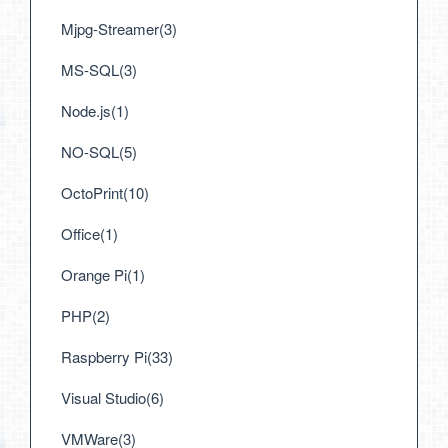
Mjpg-Streamer(3)
MS-SQL(3)
Node.js(1)
NO-SQL(5)
OctoPrint(10)
Office(1)
Orange Pi(1)
PHP(2)
Raspberry Pi(33)
Visual Studio(6)
VMWare(3)