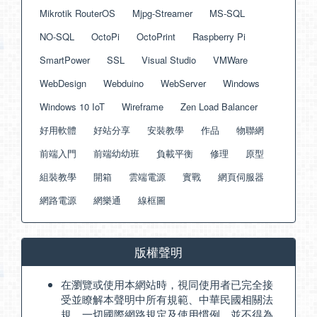
Mikrotik RouterOS
Mjpg-Streamer
MS-SQL
NO-SQL
OctoPi
OctoPrint
Raspberry Pi
SmartPower
SSL
Visual Studio
VMWare
WebDesign
Webduino
WebServer
Windows
Windows 10 IoT
Wireframe
Zen Load Balancer
好用軟體
好站分享
安裝教學
作品
物聯網
前端入門
前端幼幼班
負載平衡
修理
原型
組裝教學
開箱
雲端電源
實戰
網頁伺服器
網路電源
網樂通
線框圖
版權聲明
在瀏覽或使用本網站時，視同使用者已完全接
受並瞭解本聲明中所有規範、中華民國相關法
規、一切國際網路規定及使用慣例，並不得為