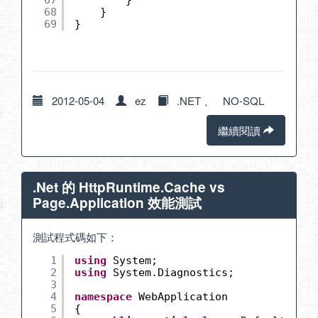
68
}
69
}
2012-05-04
ez
.NET
、
NO-SQL
繼續閱讀
.Net 的 HttpRuntime.Cache vs
Page.Application 效能測試
測試程式碼如下：
1
using
System;
2
using
System.Diagnostics;
3
4
namespace
WebApplication
5
{