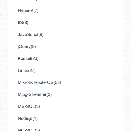
Hyper-V(7)
IIS(8)
JavaScript(8)
jQuery(8)
Kossel(23)
Linux(27)
Mikrotik RouterOS(53)
Mjpg-Streamer(3)
MS-SQL(3)
Node.js(1)
NO-SQL(5)