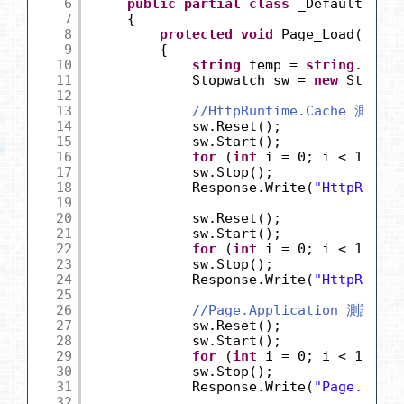
6
public
partial
class
_Default : Sy
7
{
8
protected
void
Page_Load(
objec
9
{
10
string
temp = 
string
.Empty
11
Stopwatch sw = 
new
Stopwat
12
13
//HttpRuntime.Cache 測試
14
sw.Reset();
15
sw.Start();
16
for
(
int
i = 0; i < 100000
17
sw.Stop();
18
Response.Write(
"HttpRunt
19
20
sw.Reset();
21
sw.Start();
22
for
(
int
i = 0; i < 100000
23
sw.Stop();
24
Response.Write(
"HttpRunt
25
26
//Page.Application 測試
27
sw.Reset();
28
sw.Start();
29
for
(
int
i = 0; i < 100000
30
sw.Stop();
31
Response.Write(
"Page.App
32