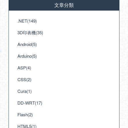
文章分類
.NET(149)
3D印表機(35)
Android(5)
Arduino(5)
ASP(4)
CSS(2)
Cura(1)
DD-WRT(17)
Flash(2)
HTML5(1)