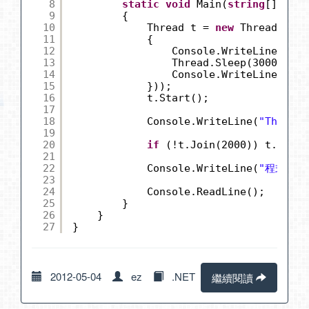
8
static
void
Main(
string
[] args
9
{
10
Thread t = 
new
Thread(
new
11
{
12
Console.WriteLine(
"Th
13
Thread.Sleep(3000); 
/
14
Console.WriteLine(
"Th
15
}));
16
t.Start();
17
18
Console.WriteLine(
"Thread
19
20
if
(!t.Join(2000)) t.Abort
21
22
Console.WriteLine(
"程式結束
23
24
Console.ReadLine();
25
}
26
}
27
}
2012-05-04
ez
.NET
繼續閱讀