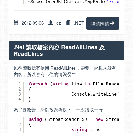
1
<%=GetDataURL(Server.MapPath(
"~/temp.jp
2012-09-06
ez
.NET
繼續閱讀
.Net 讀取檔案內容 ReadAllLines 及
ReadLines
以往讀取檔案使用 ReadAllLines，需要一次載入所有
內容，所以會有卡住的情況發生。
1
foreach
(
string
line 
in
File.ReadAllLin
2
{
3
Console.WriteLine(line)
4
}
為了要改善，所以改寫為以下，一次讀取一行：
1
using
(StreamReader SR = 
new
StreamRead
2
{
3
string
line;