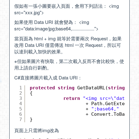
假如有一張小圖要嵌入頁面，會用下列語法： <img
src="xxx.jpg">
如果使用 Data URI 就會變為： <img
src="data:image/jpg;base64,..................">
當頁面為 html + img 就等於需要兩次 Request，如果
改用 Data URI 僅需傳送 html 一次 Request，所以可
以達到載入加快的效果。
※但如果圖片有快取，第二次載入反而不會比較快，使
用上請自行斟酌。
C#直接將圖片載入成 Data URI：
1
protected
string
GetDataURL(
string
imgF
2
{
3
return
"<img src=\"data:ima
4
+ Path.GetExtension
5
+ 
";base64,"
6
+ Convert.ToBase64S
7
}
頁面上只需將img改為