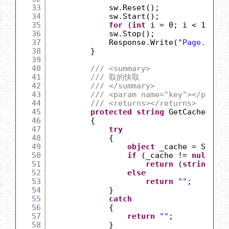
33
sw.Reset();
34
sw.Start();
35
for
(
int
i = 0; i < 100000
36
sw.Stop();
37
Response.Write(
"Page.App
38
}
39
40
/// <summary>
41
/// 取的快取
42
/// </summary>
43
/// <param name="key"></param>
44
/// <returns></returns>
45
protected
string
GetCache(
stri
46
{
47
try
48
{
49
object
_cache = System
50
if
(_cache != 
null
)
51
return
(
string
)_ca
52
else
53
return
""
;
54
}
55
catch
56
{
57
return
""
;
58
}