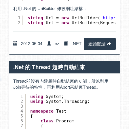
利用 .Net 的 UriBuilder 修改網址結構：
1
string
Url = 
new
UriBuilder(
"
http://www
2
string
Url = 
new
UriBuilder(Request.Url
2012-05-04
ez
.NET
繼續閱讀
.Net 的 Thread 超時自動結束
Thread並沒有內建超時自動結束的功能，所以利用
Join等待的特性，再利用Abort來結束Thread。
1
using
System;
2
using
System.Threading;
3
4
namespace
Test
5
{
6
class
Program
7
{