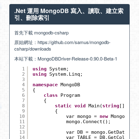
.Net 運用 MongoDB 寫入、讀取、建立索
引、刪除索引
首先下載 mongodb-csharp
原始網址：
https://github.com/samus/mongodb-
csharp/downloads
本站下載：
MongoDBDriver-Release-0.90.0-Beta-1
1
using
System;
2
using
System.Linq;
3
4
namespace
MongoDB
5
{
6
class
Program
7
{
8
static
void
Main(
string
[] args
9
{
10
var mongo = 
new
Mongo(
"
mon
11
mongo.Connect();
12
13
var DB = mongo.GetDatabase
14
var TABLE = DB.GetCollecti