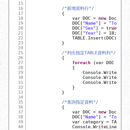
15
16
/*新增資料行*/
17
{
18
var DOC = 
new
Document
19
DOC[
"Name"
] = 
"Tom"
;
20
DOC[
"Sex"
] = 
true
;
21
DOC[
"Year"
] = 18;
22
TABLE.Insert(DOC);
23
}
24
25
/*列出指定TABLE資料列*/
26
{
27
foreach
(var DOC 
in
TA
28
{
29
Console.WriteLine(
30
Console.WriteLine(
31
Console.WriteLine(
32
}
33
}
34
35
/*查詢指定資料*/
36
{
37
var DOC = 
new
Document
38
DOC[
"Name"
] = 
"Tom"
;
39
var category = TABLE.F
40
Console.WriteLine(cate