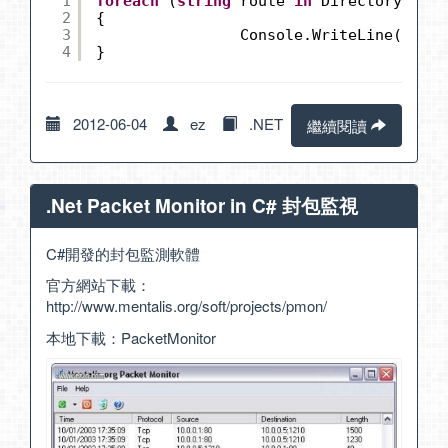
1
foreach
(
string
route 
in
Directory.GetD
2
{
3
Console.WriteLine(route
4
}
2012-06-04
ez
.NET
繼續閱讀
.Net Packet Monitor in C# 封包監視
C#開發的封包監測軟體
官方網站下載：
http://www.mentalis.org/soft/projects/pmon/
本地下載：
PacketMonitor