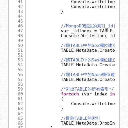
41
Console.WriteLine(cate
42
Console.WriteLine(cate
43
}
44
45
46
//MongoDB默認的索引_id(類
47
var _idindex = TABLE.MetaD
48
Console.WriteLine(_idindex
49
50
//將TABLE中的Sex欄位建立成為
51
TABLE.MetaData.CreateIndex
52
53
//將TABLE中的Sex欄位建立成為
54
TABLE.MetaData.CreateIndex
55
56
//將TABLE中的Name欄位建立成
57
TABLE.MetaData.CreateIndex
58
59
/*列出TABLE的所有索引*/
60
foreach
(var index 
in
TABL
61
{
62
Console.WriteLine(inde
63
}
64
65
//刪除TABLE的索引
66
TABLE.MetaData.DropIndex(
"
67
}