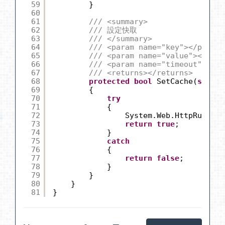
59
}
60
61
/// <summary>
62
/// 設定快取
63
/// </summary>
64
/// <param name="key"></param>
65
/// <param name="value"></para
66
/// <param name="timeout"></pa
67
/// <returns></returns>
68
protected
bool
SetCache(
string
69
{
70
try
71
{
72
System.Web.HttpRuntime
73
return
true
;
74
}
75
catch
76
{
77
return
false
;
78
}
79
}
80
}
81
}