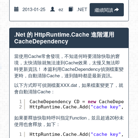
2013-01-25
ez
.NET
繼續閱讀
.Net 的 HttpRuntime.Cache 進階運用
CacheDependency
當使用Cache常會發現，不知道何時要清除快取的窘
境，太快清除就無法達到Cache效果，太慢又無法即
時更新資訊！ 本篇利用CacheDependency偵測檔案變
更時，自動清除Cache，達到隨時都是最新資訊。
以下方式即可偵測檔案XXX.dat，如果檔案變更了，就
會自動清除Cache：
1
CacheDependency CD = 
new
CacheDependenc
2
HttpRuntime.Cache.Add(
"cache key"
, 
"cac
如果要釋放快取時呼叫指定Function，並且超過20秒未
使用也會釋放，如下：
1
HttpRuntime.Cache.Add(
"cache key"
, 
"cac