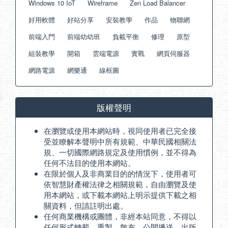
Windows 10 IoT
Wireframe
Zen Load Balancer
好用軟體
好站分享
安裝教學
作品
物聯網
前端入門
前端幼幼班
負載平衡
修理
原型
組裝教學
開箱
雲端電源
實戰
網頁伺服器
網路電源
網樂通
線框圖
版權聲明
在瀏覽或使用本網站時，視同使用者已完全接
受並瞭解本聲明中所有規範、中華民國相關法
規、一切國際網路規定及使用慣例，並不得為
任何不法目的使用本網站。
在限於個人及非商業目的的情況下，使用者可
依智慧財產權法律之相關規範，自由瀏覽及使
用本網站，或下載本網站上明示提供下載之相
關資料，但請註明出處。
任何商業機構或團體，非經本站同意，不得以
任何形式轉載、重製、散布、公開播送、出版