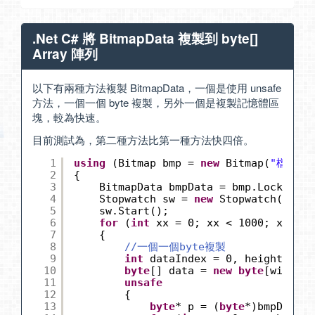
.Net C# 將 BitmapData 複製到 byte[]
Array 陣列
以下有兩種方法複製 BitmapData，一個是使用 unsafe
方法，一個一個 byte 複製，另外一個是複製記憶體區
塊，較為快速。
目前測試為，第二種方法比第一種方法快四倍。
1
using
(Bitmap bmp = 
new
Bitmap(
"檔案路
2
{
3
BitmapData bmpData = bmp.LockBits(
4
Stopwatch sw = 
new
Stopwatch();
5
sw.Start();
6
for
(
int
xx = 0; xx < 1000; xx++)
7
{
8
//一個一個byte複製
9
int
dataIndex = 0, height = bm
10
byte
[] data = 
new
byte
[width *
11
unsafe
12
{
13
byte
* p = (
byte
*)bmpData.S