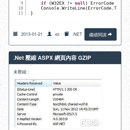
9
if
(W32EX != 
null
) ErrorCode = W32
10
Console.WriteLine(ErrorCode.ToStri
11
}
2013-01-21
ez
.NET
繼續閱讀
.Net 壓縮 ASPX 網頁內容 GZIP
未壓縮：