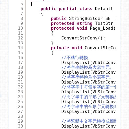
5
{
6
public
partial
class
Default : Sys
7
{
8
public
StringBuilder SB = 
new
9
protected
string
TestStr = 
"測試
10
protected
void
Page_Load(
objec
11
{
12
ConvertStrConv();
13
}
14
private
void
ConvertStrConv()
15
{
16
//不執行轉換
17
DisplayList(VbStrConv.None
18
//將字串轉換為大寫字元。
19
DisplayList(VbStrConv.Uppe
20
//將字串轉換為小寫字元。
21
DisplayList(VbStrConv.Lowe
22
//將字串中每個單字的第一個字母轉
23
DisplayList(VbStrConv.Prop
24
//將字串中的半形字元轉換成全形
25
DisplayList(VbStrConv.Wide
26
//將字串中的全形字元轉換成半形
27
DisplayList(VbStrConv.Narr
28
29
//將繁體中文字元轉換成簡體中文
30
DisplayList(VbStrConv.Simp