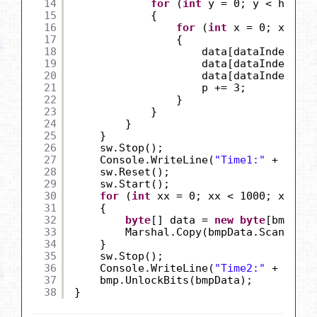
14
for
(
int
y = 0; y < height
15
{
16
for
(
int
x = 0; x < wi
17
{
18
data[dataIndex++] 
19
data[dataIndex++] 
20
data[dataIndex++] 
21
p += 3;
22
}
23
}
24
}
25
}
26
sw.Stop();
27
Console.WriteLine(
"Time1:"
+ sw.El
28
sw.Reset();
29
sw.Start();
30
for
(
int
xx = 0; xx < 1000; xx++)
31
{
32
byte
[] data = 
new
byte
[bmpData
33
Marshal.Copy(bmpData.Scan0, da
34
}
35
sw.Stop();
36
Console.WriteLine(
"Time2:"
+ sw.El
37
bmp.UnlockBits(bmpData);          
38
}