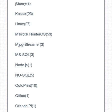
jQuery(8)
Kossel(23)
Linux(27)
Mikrotik RouterOS(53)
Mjpg-Streamer(3)
MS-SQL(3)
Node.js(1)
NO-SQL(5)
OctoPrint(10)
Office(1)
Orange Pi(1)