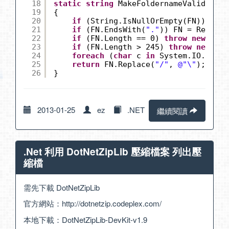
18
static
string
MakeFoldernameValid(
stri
19
{
20
if
(String.IsNullOrEmpty(FN)) 
thro
21
if
(FN.EndsWith(
"."
)) FN = Regex.R
22
if
(FN.Length == 0) 
throw
new
Argu
23
if
(FN.Length > 245) 
throw
new
Pat
24
foreach
(
char
c 
in
System.IO.Path.
25
return
FN.Replace(
"/"
, 
@"\"
);
26
}
2013-01-25
ez
.NET
繼續閱讀
.Net 利用 DotNetZipLib 壓縮檔案 列出壓
縮檔
需先下載 DotNetZipLib
官方網站：
http://dotnetzip.codeplex.com/
本地下載：
DotNetZipLib-DevKit-v1.9