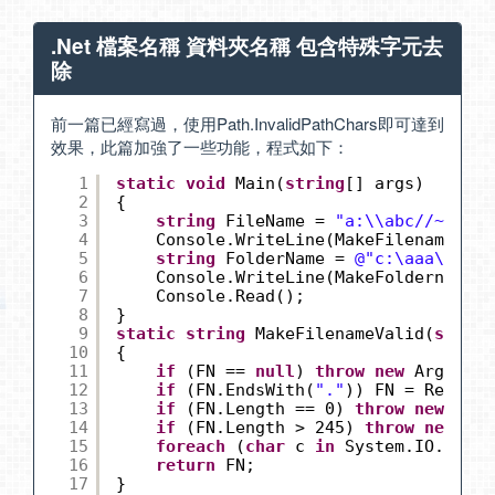
.Net 檔案名稱 資料夾名稱 包含特殊字元去
除
前一篇已經寫過，使用Path.InvalidPathChars即可達到
效果，此篇加強了一些功能，程式如下：
1
static
void
Main(
string
[] args)
2
{
3
string
FileName = 
"a:\\abc//~!@#$%
4
Console.WriteLine(MakeFilenameVali
5
string
FolderName = 
@"c:\aaa\bbb\c
6
Console.WriteLine(MakeFoldernameVa
7
Console.Read();
8
}
9
static
string
MakeFilenameValid(
string
10
{
11
if
(FN == 
null
) 
throw
new
Argument
12
if
(FN.EndsWith(
"."
)) FN = Regex.R
13
if
(FN.Length == 0) 
throw
new
Argu
14
if
(FN.Length > 245) 
throw
new
Pat
15
foreach
(
char
c 
in
System.IO.Path.
16
return
FN;
17
}