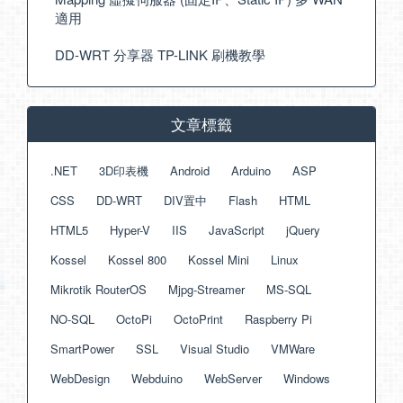
適用
DD-WRT 分享器 TP-LINK 刷機教學
文章標籤
.NET
3D印表機
Android
Arduino
ASP
CSS
DD-WRT
DIV置中
Flash
HTML
HTML5
Hyper-V
IIS
JavaScript
jQuery
Kossel
Kossel 800
Kossel Mini
Linux
Mikrotik RouterOS
Mjpg-Streamer
MS-SQL
NO-SQL
OctoPi
OctoPrint
Raspberry Pi
SmartPower
SSL
Visual Studio
VMWare
WebDesign
Webduino
WebServer
Windows