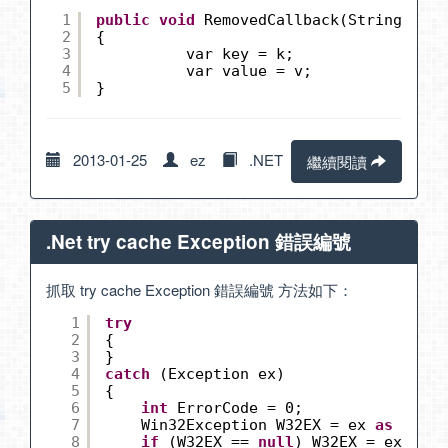
1
public
void
RemovedCallback(String k, O
2
{
3
var key = k;
4
var value = v;
5
}
2013-01-25
ez
.NET
繼續閱讀
.Net try cache Exception 錯誤編號
抓取 try cache Exception 錯誤編號 方法如下：
1
try
2
{
3
}
4
catch
(Exception ex)
5
{
6
int
ErrorCode = 0;
7
Win32Exception W32EX = ex 
as
Win32
8
if
(W32EX == 
null
) W32EX = ex.Inne