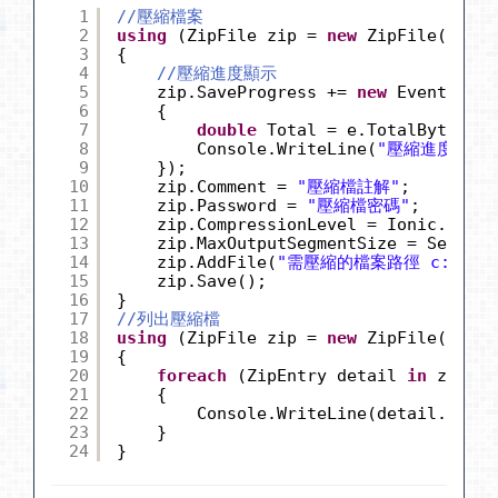
1
//壓縮檔案
2
using
(ZipFile zip = 
new
ZipFile(
"壓縮檔
3
{
4
//壓縮進度顯示
5
zip.SaveProgress += 
new
EventHandl
6
{
7
double
Total = e.TotalBytesToT
8
Console.WriteLine(
"壓縮進度... 
9
});
10
zip.Comment = 
"壓縮檔註解"
;
11
zip.Password = 
"壓縮檔密碼"
;
12
zip.CompressionLevel = Ionic.Zlib.
13
zip.MaxOutputSegmentSize = Segment
14
zip.AddFile(
"需壓縮的檔案路徑 c:\aaa.
15
zip.Save();
16
}
17
//列出壓縮檔
18
using
(ZipFile zip = 
new
ZipFile(
"壓縮檔
19
{
20
foreach
(ZipEntry detail 
in
zip) 
21
{
22
Console.WriteLine(detail.FileN
23
}
24
}