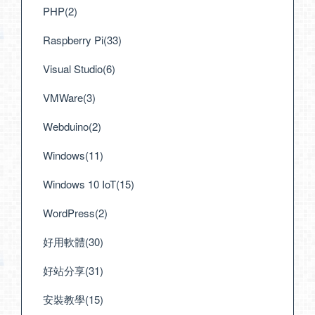
PHP(2)
Raspberry Pi(33)
Visual Studio(6)
VMWare(3)
Webduino(2)
Windows(11)
Windows 10 IoT(15)
WordPress(2)
好用軟體(30)
好站分享(31)
安裝教學(15)