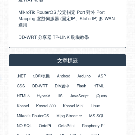
MikroTik RouterOS 設定指定 Port 對外 Port
Mapping 虛擬伺服器 (固定IP、Static IP) 多 WAN
適用
DD-WRT 分享器 TP-LINK 刷機教學
文章標籤
.NET
3D印表機
Android
Arduino
ASP
CSS
DD-WRT
DIV置中
Flash
HTML
HTML5
Hyper-V
IIS
JavaScript
jQuery
Kossel
Kossel 800
Kossel Mini
Linux
Mikrotik RouterOS
Mjpg-Streamer
MS-SQL
NO-SQL
OctoPi
OctoPrint
Raspberry Pi