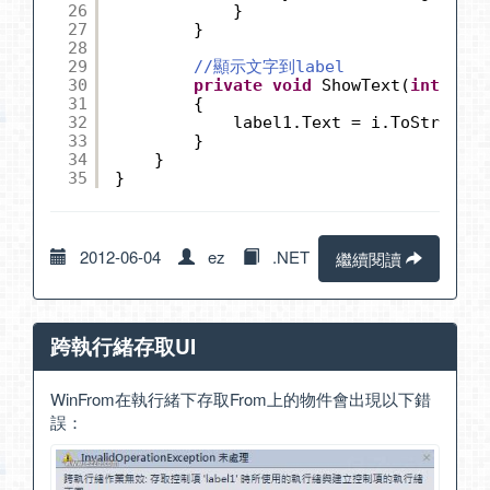
26
}
27
}
28
29
//顯示文字到label
30
private
void
ShowText(
int
i)
31
{
32
label1.Text = i.ToString()
33
}
34
}
35
}
2012-06-04
ez
.NET
繼續閱讀
跨執行緒存取UI
WinFrom在執行緒下存取From上的物件會出現以下錯
誤：