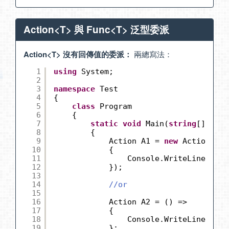
Action<T> 與 Func<T> 泛型委派
Action<T> 沒有回傳值的委派：
兩總寫法：
1
using
System;
2
3
namespace
Test
4
{
5
class
Program
6
{
7
static
void
Main(
string
[] args
8
{
9
Action A1 = 
new
Action(() 
10
{
11
Console.WriteLine(
"Act
12
});
13
14
//or
15
16
Action A2 = () =>
17
{
18
Console.WriteLine(
"Act
19
};