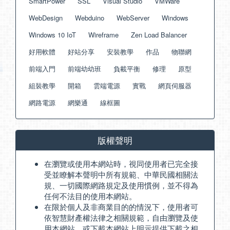
SmartPower
SSL
Visual Studio
VMWare
WebDesign
Webduino
WebServer
Windows
Windows 10 IoT
Wireframe
Zen Load Balancer
好用軟體
好站分享
安裝教學
作品
物聯網
前端入門
前端幼幼班
負載平衡
修理
原型
組裝教學
開箱
雲端電源
實戰
網頁伺服器
網路電源
網樂通
線框圖
版權聲明
在瀏覽或使用本網站時，視同使用者已完全接
受並瞭解本聲明中所有規範、中華民國相關法
規、一切國際網路規定及使用慣例，並不得為
任何不法目的使用本網站。
在限於個人及非商業目的的情況下，使用者可
依智慧財產權法律之相關規範，自由瀏覽及使
用本網站，或下載本網站上明示提供下載之相