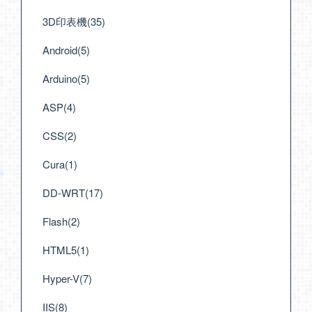
3D印表機(35)
Android(5)
Arduino(5)
ASP(4)
CSS(2)
Cura(1)
DD-WRT(17)
Flash(2)
HTML5(1)
Hyper-V(7)
IIS(8)