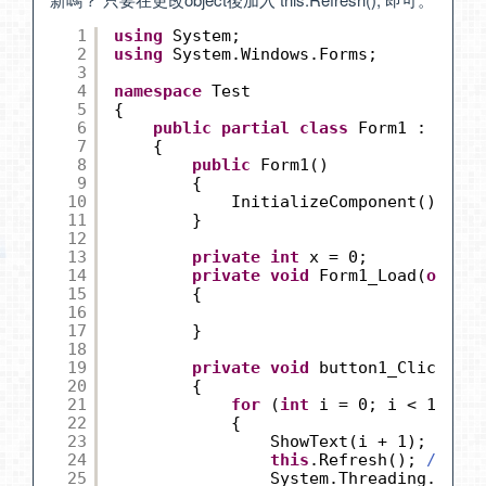
1
using
System;
2
using
System.Windows.Forms;
3
4
namespace
Test
5
{
6
public
partial
class
Form1 : Form
7
{
8
public
Form1()
9
{
10
InitializeComponent();
11
}
12
13
private
int
x = 0;
14
private
void
Form1_Load(
object
15
{
16
17
}
18
19
private
void
button1_Click(
obj
20
{
21
for
(
int
i = 0; i < 100; i
22
{
23
ShowText(i + 1);
24
this
.Refresh(); 
//加入
25
System.Threading.Threa