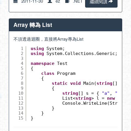
2011-11-30
ez
.NET
繼續閱讀
Array 轉為 List
不須透過迴圈，直接將Array專為List
1
using
System;
2
using
System.Collections.Generic;
3
4
namespace
Test
5
{
6
class
Program
7
{
8
static
void
Main(
string
[] args
9
{
10
string
[] s = { 
"a"
, 
"b"
, 
"
11
List<
string
> l = 
new
List<
12
Console.WriteLine(String.J
13
}
14
}
15
}