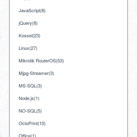
JavaScript(8)
jQuery(8)
Kossel(23)
Linux(27)
Mikrotik RouterOS(53)
Mjpg-Streamer(3)
MS-SQL(3)
Node.js(1)
NO-SQL(5)
OctoPrint(10)
Office(1)