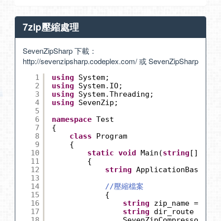
7zip壓縮處理
SevenZipSharp 下載：
http://sevenzipsharp.codeplex.com/
或
SevenZipSharp
1
using
System;
2
using
System.IO;
3
using
System.Threading;
4
using
SevenZip;
5
6
namespace
Test
7
{
8
class
Program
9
{
10
static
void
Main(
string
[] args
11
{
12
string
ApplicationBase = S
13
14
//壓縮檔案
15
{
16
string
zip_name = Path
17
string
dir_route = Pat
18
SevenZipCompressor sz 