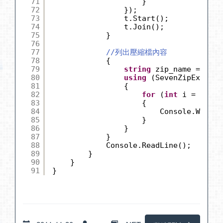
71
}
72
});
73
t.Start();
74
t.Join();
75
}
76
77
//列出壓縮檔內容
78
{
79
string
zip_name = Path
80
using
(SevenZipExtract
81
{
82
for
(
int
i = 0; i 
83
{
84
Console.WriteL
85
}
86
}
87
}
88
Console.ReadLine();
89
}
90
}
91
}