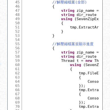
45
//解壓縮檔案(全部)
46
{
47
string
zip_name = Path
48
string
dir_route = Pat
49
using
(SevenZipExtract
50
{
51
tmp.ExtractArchive
52
}
53
}
54
55
//解壓縮檔案並顯示進度
56
{
57
string
zip_name = Path
58
string
dir_route = Pat
59
Thread t = 
new
Thread(
60
using
(SevenZipExt
61
{
62
tmp.FileExtrac
63
{
64
Console.Wr
65
});
66
tmp.Extraction
67
{
68
Console.Wr
69
});
70
tmp.ExtractArc