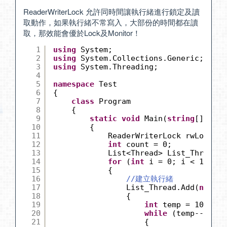
ReaderWriterLock 允許同時間讓執行緒進行鎖定及讀
取動作，如果執行緒不常寫入，大部份的時間都在讀
取，那效能會優於Lock及Monitor！
1
using
System;
2
using
System.Collections.Generic;
3
using
System.Threading;
4
5
namespace
Test
6
{
7
class
Program
8
{
9
static
void
Main(
string
[] args
10
{
11
ReaderWriterLock rwLock = 
12
int
count = 0;
13
List<Thread> List_Thread =
14
for
(
int
i = 0; i < 10; i+
15
{
16
//建立執行緒
17
List_Thread.Add(
new
Th
18
{
19
int
temp = 10000;
20
while
(temp-- > 0)
21
{