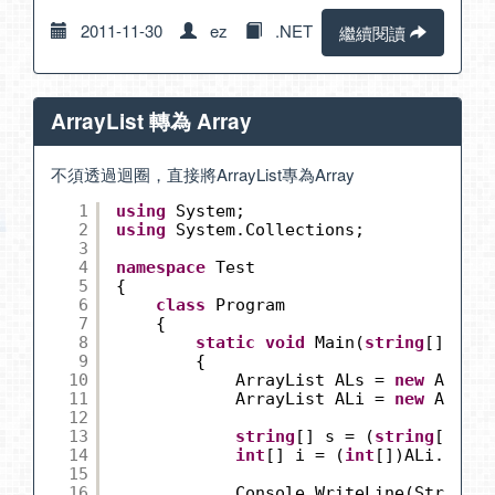
2011-11-30
ez
.NET
繼續閱讀
ArrayList 轉為 Array
不須透過迴圈，直接將ArrayList專為Array
1
using
System;
2
using
System.Collections;
3
4
namespace
Test
5
{
6
class
Program
7
{
8
static
void
Main(
string
[] args
9
{
10
ArrayList ALs = 
new
ArrayL
11
ArrayList ALi = 
new
ArrayL
12
13
string
[] s = (
string
[])ALs
14
int
[] i = (
int
[])ALi.ToArr
15
16
Console.WriteLine(String.J