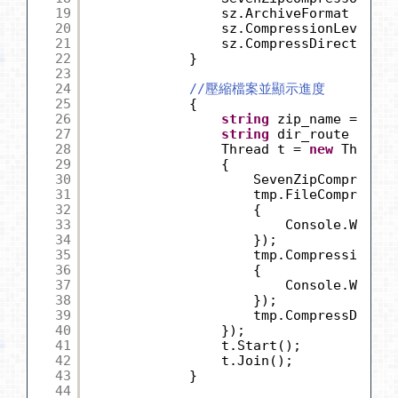
19
sz.ArchiveFormat = Out
20
sz.CompressionLevel = 
21
sz.CompressDirectory(d
22
}
23
24
//壓縮檔案並顯示進度
25
{
26
string
zip_name = Path
27
string
dir_route = Pat
28
Thread t = 
new
Thread(
29
{
30
SevenZipCompressor
31
tmp.FileCompressio
32
{
33
Console.WriteL
34
});
35
tmp.CompressionFin
36
{
37
Console.WriteL
38
});
39
tmp.CompressDirect
40
});
41
t.Start();
42
t.Join();
43
}
44