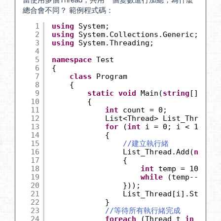
總合會不同？ 範例程式碼：
1
using
System;
2
using
System.Collections.Generic;
3
using
System.Threading;
4
5
namespace
Test
6
{
7
class
Program
8
{
9
static
void
Main(
string
[] args
10
{
11
int
count = 0;
12
List<Thread> List_Thread =
13
for
(
int
i = 0; i < 10; i+
14
{
15
//建立執行緒
16
List_Thread.Add(
new
Th
17
{
18
int
temp = 10000;
19
while
(temp-- > 0)
20
}));
21
List_Thread[i].Start()
22
}
23
//等待所有執行緒完成
24
foreach
(Thread t 
in
List_