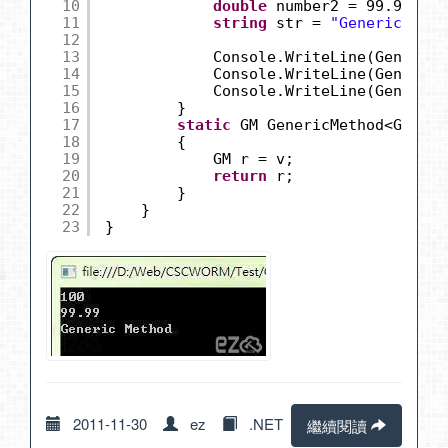
10
double
number2 = 99.99;
11
string
str = 
"Generic Meth
12
13
Console.WriteLine(GenericM
14
Console.WriteLine(GenericM
15
Console.WriteLine(GenericM
16
}
17
static
GM GenericMethod<GM>(GM
18
{
19
GM r = v;
20
return
r;
21
}
22
}
23
}
2011-11-30
ez
.NET
繼續閱讀