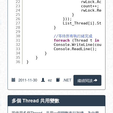
22
rwLock.Acquire
23
count++;
24
rwLock.Release
25
}
26
}));
27
List_Thread[i].Start()
28
}
29
30
//等待所有執行緒完成
31
foreach
(Thread t 
in
List_
32
Console.WriteLine(count.To
33
Console.ReadLine();
34
}
35
}
36
}
2011-11-30
ez
.NET
繼續閱讀
多個 Thread 共用變數
當使用多個Thread，共用一個變數進行加總，為什麼