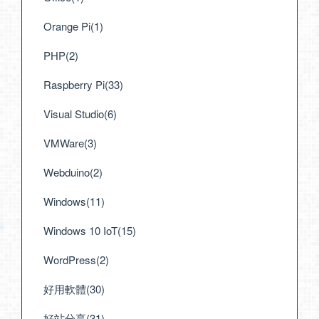
Orange Pi(1)
PHP(2)
Raspberry Pi(33)
Visual Studio(6)
VMWare(3)
Webduino(2)
Windows(11)
Windows 10 IoT(15)
WordPress(2)
好用軟體(30)
好站分享(31)