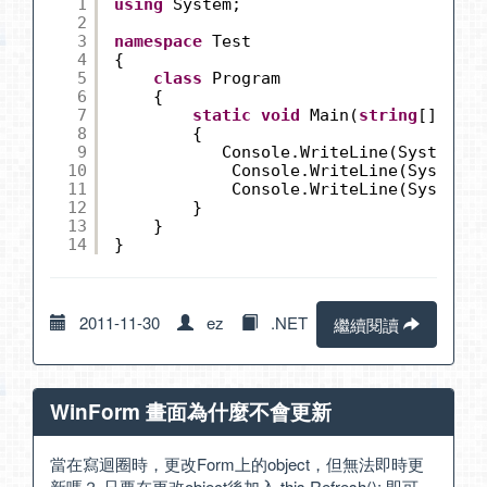
1
using
System;
2
3
namespace
Test
4
{
5
class
Program
6
{
7
static
void
Main(
string
[] args
8
{
9
Console.WriteLine(System.Co
10
Console.WriteLine(System.C
11
Console.WriteLine(System.C
12
}
13
}
14
}
2011-11-30
ez
.NET
繼續閱讀
WinForm 畫面為什麼不會更新
當在寫迴圈時，更改Form上的object，但無法即時更
新嗎？ 只要在更改object後加入 this.Refresh(); 即可。