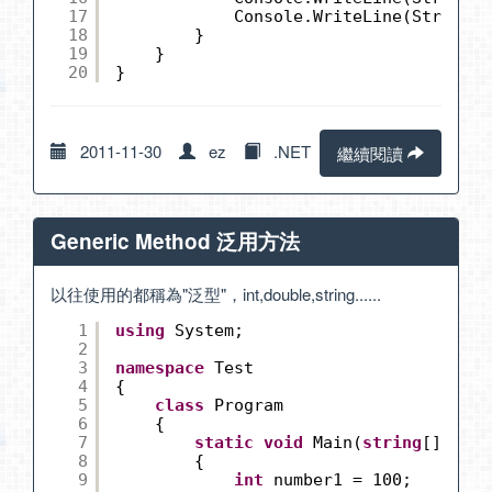
17
Console.WriteLine(String.J
18
}
19
}
20
}
2011-11-30
ez
.NET
繼續閱讀
Generic Method 泛用方法
以往使用的都稱為"泛型"，int,double,string......
1
using
System;
2
3
namespace
Test
4
{
5
class
Program
6
{
7
static
void
Main(
string
[] args
8
{
9
int
number1 = 100;