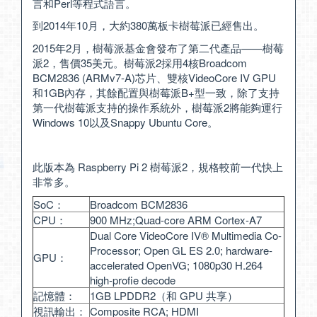
言和Perl等程式語言。
到2014年10月，大約380萬板卡樹莓派已經售出。
2015年2月，樹莓派基金會發布了第二代產品——樹莓
派2，售價35美元。樹莓派2採用4核Broadcom
BCM2836 (ARMv7-A)芯片、雙核VideoCore IV GPU
和1GB內存，其餘配置與樹莓派B+型一致，除了支持
第一代樹莓派支持的操作系統外，樹莓派2將能夠運行
Windows 10以及Snappy Ubuntu Core。
此版本為 Raspberry Pi 2 樹莓派2，規格較前一代快上
非常多。
SoC：
Broadcom BCM2836
CPU：
900 MHz;Quad-core ARM Cortex-A7
Dual Core VideoCore IV® Multimedia Co-
Processor; Open GL ES 2.0; hardware-
GPU：
accelerated OpenVG; 1080p30 H.264
high-profie decode
記憶體：
1GB LPDDR2（和 GPU 共享）
視訊輸出：
Composite RCA; HDMI