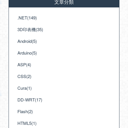
文章分類
.NET(149)
3D印表機(35)
Android(5)
Arduino(5)
ASP(4)
CSS(2)
Cura(1)
DD-WRT(17)
Flash(2)
HTML5(1)