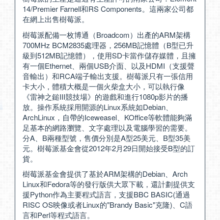
14/Premier Farnell和RS Components。這兩家公司都
在網上出售樹莓派。
樹莓派配備一枚博通（Broadcom）出產的ARM架構
700MHz BCM2835處理器，256MB記憶體（B型已升
級到512MB記憶體），使用SD卡當作儲存媒體，且擁
有一個Ethernet、兩個USB介面、以及HDMI（支援聲
音輸出）和RCA端子輸出支援。樹莓派只有一張信用
卡大小，體積大概是一個火柴盒大小，可以執行像
《雷神之鎚III競技場》的遊戲和進行1080p影片的播
放。操作系統採用開源的Linux系統如Debian、
ArchLinux，自帶的Iceweasel、KOffice等軟體能夠滿
足基本的網路瀏覽、文字處理以及電腦學習的需要。
分A、B兩種型號，售價分別是A型25美元、B型35美
元。樹莓派基金會從2012年2月29日開始接受B型的訂
貨。
樹莓派基金會提供了基於ARM架構的Debian、Arch
Linux和Fedora等的發行版供大眾下載，還計劃提供支
援Python作為主要程式語言，支援BBC BASIC(通過
RISC OS映像或者Linux的"Brandy Basic"克隆)、C語
言和Perl等程式語言。