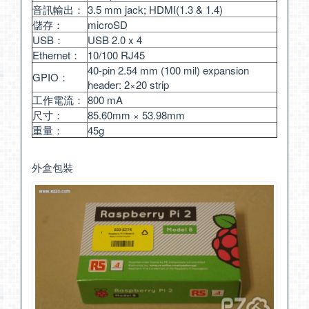
音訊輸出：
3.5 mm jack; HDMI(1.3 & 1.4)
儲存：
microSD
USB：
USB 2.0 x 4
Ethernet：
10/100 RJ45
40-pin 2.54 mm (100 mil) expansion
GPIO：
header: 2×20 strip
工作電流：
800 mA
尺寸：
85.60mm × 53.98mm
重量：
45g
外盒包裝