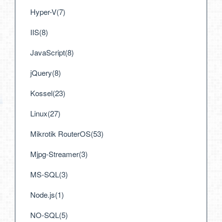
Hyper-V(7)
IIS(8)
JavaScript(8)
jQuery(8)
Kossel(23)
Linux(27)
Mikrotik RouterOS(53)
Mjpg-Streamer(3)
MS-SQL(3)
Node.js(1)
NO-SQL(5)