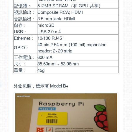
記憶體：
512MB SDRAM（和 GPU 共享）
視訊輸出：
Composite RCA; HDMI
音訊輸出：
3.5 mm jack; HDMI
儲存：
microSD
USB：
USB 2.0 x 4
Ethernet：
10/100 RJ45
40-pin 2.54 mm (100 mil) expansion
GPIO：
header: 2×20 strip
工作電流：
600 mA
尺寸：
85.60mm × 53.98mm
重量：
45g
外盒包裝，標示著 Model B+