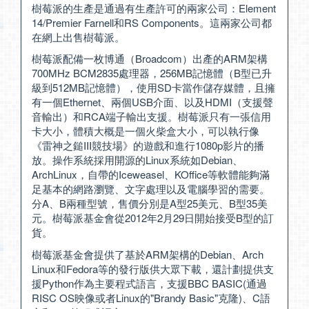
樹莓派的生產是通過有生產許可的兩家公司：Element
14/Premier Farnell和RS Components。這兩家公司都
在網上出售樹莓派。
樹莓派配備一枚博通（Broadcom）出產的ARM架構
700MHz BCM2835處理器，256MB記憶體（B型已升
級到512MB記憶體），使用SD卡當作儲存媒體，且擁
有一個Ethernet、兩個USB介面、以及HDMI（支援聲
音輸出）和RCA端子輸出支援。樹莓派只有一張信用
卡大小，體積大概是一個火柴盒大小，可以執行像
《雷神之鎚III競技場》的遊戲和進行1080p影片的播
放。操作系統採用開源的Linux系統如Debian、
ArchLinux，自帶的Iceweasel、KOffice等軟體能夠滿
足基本的網路瀏覽、文字處理以及電腦學習的需要。
分A、B兩種型號，售價分別是A型25美元、B型35美
元。樹莓派基金會從2012年2月29日開始接受B型的訂
貨。
樹莓派基金會提供了基於ARM架構的Debian、Arch
Linux和Fedora等的發行版供大眾下載，還計劃提供支
援Python作為主要程式語言，支援BBC BASIC(通過
RISC OS映像或者Linux的"Brandy Basic"克隆)、C語