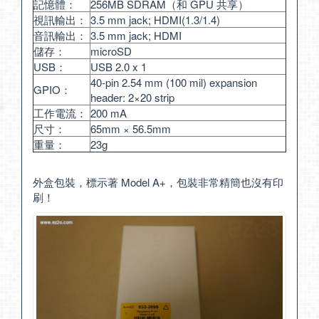
記憶體：
256MB SDRAM（和 GPU 共享）
視訊輸出：
3.5 mm jack; HDMI(1.3/1.4)
音訊輸出：
3.5 mm jack; HDMI
儲存：
microSD
USB：
USB 2.0 x 1
40-pin 2.54 mm (100 mil) expansion
GPIO：
header: 2×20 strip
工作電流：
200 mA
尺寸：
65mm × 56.5mm
重量：
23g
外盒包裝，標示著 Model A+，包裝非常精簡也沒有印
刷！