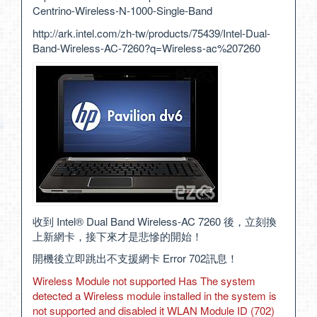
Centrino-Wireless-N-1000-Single-Band
http://ark.intel.com/zh-tw/products/75439/Intel-Dual-
Band-Wireless-AC-7260?q=Wireless-ac%207260
收到 Intel® Dual Band Wireless-AC 7260 後，立刻換
上新網卡，接下來才是悲慘的開始！
開機後立即跳出不支援網卡 Error 702訊息！
Wireless Module not supported Has The system
detected a Wireless module installed in the system is
not supported and disabled it WLAN Module ID (702)