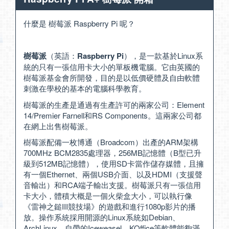
什麼是 樹莓派 Raspberry Pi 呢？
樹莓派
（英語：
Raspberry Pi
），是一款基於Linux系
統的只有一張信用卡大小的單板機電腦。它由英國的
樹莓派基金會所開發，目的是以低價硬體及自由軟體
刺激在學校的基本的電腦科學教育。
樹莓派的生產是通過有生產許可的兩家公司：Element
14/Premier Farnell和RS Components。這兩家公司都
在網上出售樹莓派。
樹莓派配備一枚博通（Broadcom）出產的ARM架構
700MHz BCM2835處理器，256MB記憶體（B型已升
級到512MB記憶體），使用SD卡當作儲存媒體，且擁
有一個Ethernet、兩個USB介面、以及HDMI（支援聲
音輸出）和RCA端子輸出支援。樹莓派只有一張信用
卡大小，體積大概是一個火柴盒大小，可以執行像
《雷神之鎚III競技場》的遊戲和進行1080p影片的播
放。操作系統採用開源的Linux系統如Debian、
ArchLinux，自帶的Iceweasel、KOffice等軟體能夠滿