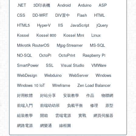
.NET
3D印表機
Android
Arduino
ASP
CSS
DD-WRT
DIV置中
Flash
HTML
HTML5
Hyper-V
IIS
JavaScript
jQuery
Kossel
Kossel 800
Kossel Mini
Linux
Mikrotik RouterOS
Mjpg-Streamer
MS-SQL
NO-SQL
OctoPi
OctoPrint
Raspberry Pi
SmartPower
SSL
Visual Studio
VMWare
WebDesign
Webduino
WebServer
Windows
Windows 10 IoT
Wireframe
Zen Load Balancer
好用軟體
好站分享
安裝教學
作品
物聯網
前端入門
前端幼幼班
負載平衡
修理
原型
組裝教學
開箱
雲端電源
實戰
網頁伺服器
網路電源
網樂通
線框圖