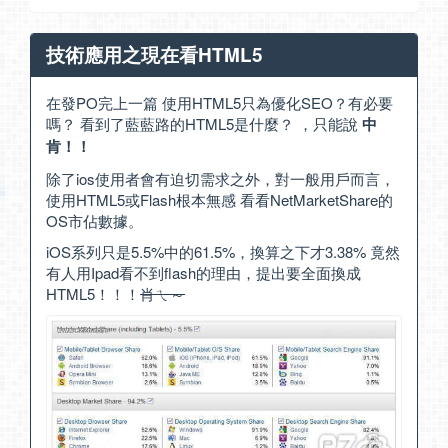
技術應用之現在看HTML5
在發PO完上一篇
使用HTML5只為優化SEO？有必要
嗎？
看到了
藍藍路
的
HTML5是什麼？
，只能說
中
肯！！
除了ios使用者會有迫切需求之外，對一般用戶而言，
使用HTML5或Flash根本無感 看看
NetMarketShare
的
OS市佔數據。
iOS系列只是5.5%中的61.5%，換算之下才3.38% 竟然
有人用Ipad看不到flash的理由，提出要全面換成
HTML5！！！
肖ㄟ～