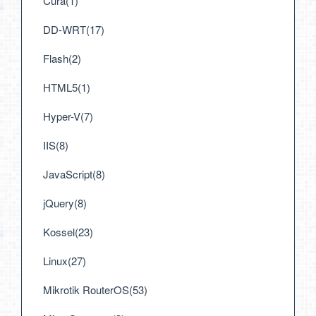
Cura(1)
DD-WRT(17)
Flash(2)
HTML5(1)
Hyper-V(7)
IIS(8)
JavaScript(8)
jQuery(8)
Kossel(23)
Linux(27)
Mikrotik RouterOS(53)