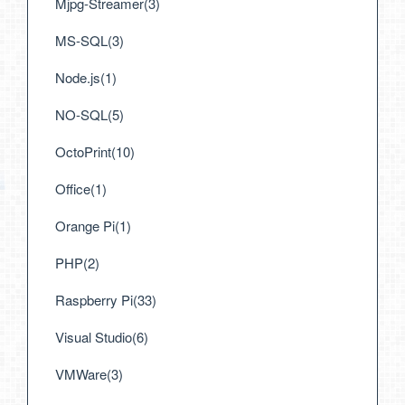
Mjpg-Streamer(3)
MS-SQL(3)
Node.js(1)
NO-SQL(5)
OctoPrint(10)
Office(1)
Orange Pi(1)
PHP(2)
Raspberry Pi(33)
Visual Studio(6)
VMWare(3)