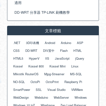
適用
DD-WRT 分享器 TP-LINK 刷機教學
文章標籤
.NET
3D印表機
Android
Arduino
ASP
CSS
DD-WRT
DIV置中
Flash
HTML
HTML5
Hyper-V
IIS
JavaScript
jQuery
Kossel
Kossel 800
Kossel Mini
Linux
Mikrotik RouterOS
Mjpg-Streamer
MS-SQL
NO-SQL
OctoPi
OctoPrint
Raspberry Pi
SmartPower
SSL
Visual Studio
VMWare
WebDesign
Webduino
WebServer
Windows
Windows 10 IoT
Wireframe
Zen Load Balancer