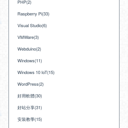
PHP(2)
Raspberry Pi(33)
Visual Studio(6)
VMWare(3)
Webduino(2)
Windows(11)
Windows 10 IoT(15)
WordPress(2)
好用軟體(30)
好站分享(31)
安裝教學(15)