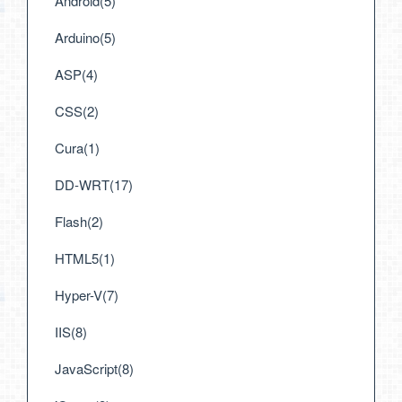
Android(5)
Arduino(5)
ASP(4)
CSS(2)
Cura(1)
DD-WRT(17)
Flash(2)
HTML5(1)
Hyper-V(7)
IIS(8)
JavaScript(8)