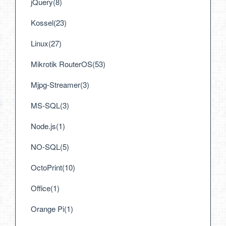
jQuery(8)
Kossel(23)
Linux(27)
Mikrotik RouterOS(53)
Mjpg-Streamer(3)
MS-SQL(3)
Node.js(1)
NO-SQL(5)
OctoPrint(10)
Office(1)
Orange Pi(1)