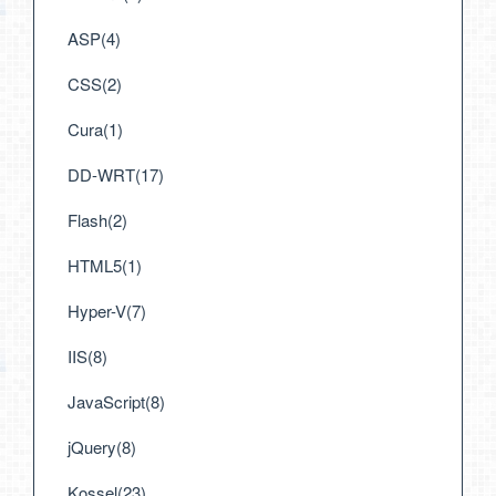
ASP(4)
CSS(2)
Cura(1)
DD-WRT(17)
Flash(2)
HTML5(1)
Hyper-V(7)
IIS(8)
JavaScript(8)
jQuery(8)
Kossel(23)