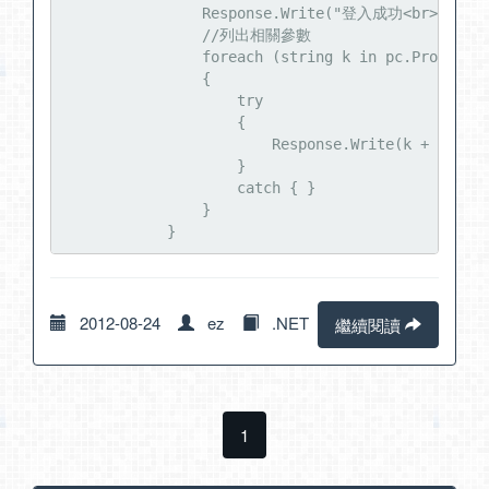
                Response.Write("登入成功<br><br>")
                //列出相關參數

                foreach (string k in pc.PropertyN
                {

                    try

                    {

                        Response.Write(k + " = " 
                    }

                    catch { }

                }

            }
2012-08-24
ez
.NET
繼續閱讀
1