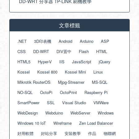
DD-WRT 分享器 TP-LINK 刷機教學
文章標籤
.NET
3D印表機
Android
Arduino
ASP
CSS
DD-WRT
DIV置中
Flash
HTML
HTML5
Hyper-V
IIS
JavaScript
jQuery
Kossel
Kossel 800
Kossel Mini
Linux
Mikrotik RouterOS
Mjpg-Streamer
MS-SQL
NO-SQL
OctoPi
OctoPrint
Raspberry Pi
SmartPower
SSL
Visual Studio
VMWare
WebDesign
Webduino
WebServer
Windows
Windows 10 IoT
Wireframe
Zen Load Balancer
好用軟體
好站分享
安裝教學
作品
物聯網