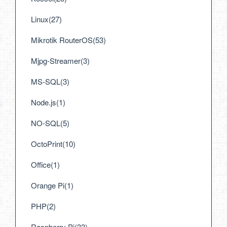
Linux(27)
Mikrotik RouterOS(53)
Mjpg-Streamer(3)
MS-SQL(3)
Node.js(1)
NO-SQL(5)
OctoPrint(10)
Office(1)
Orange Pi(1)
PHP(2)
Raspberry Pi(33)