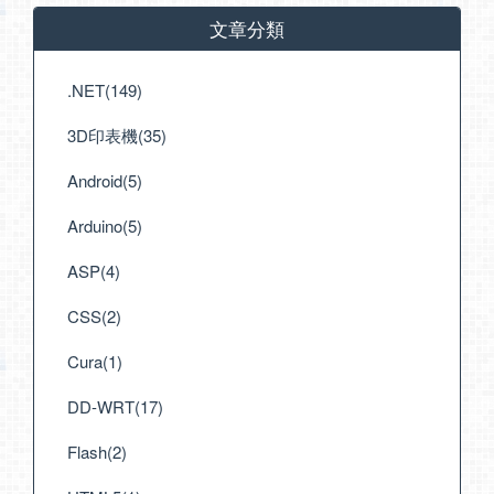
文章分類
.NET(149)
3D印表機(35)
Android(5)
Arduino(5)
ASP(4)
CSS(2)
Cura(1)
DD-WRT(17)
Flash(2)