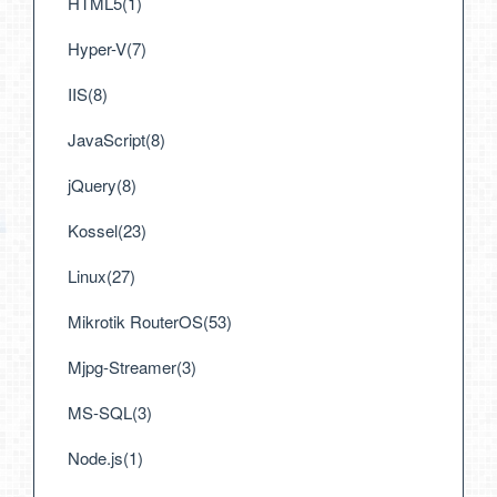
HTML5(1)
Hyper-V(7)
IIS(8)
JavaScript(8)
jQuery(8)
Kossel(23)
Linux(27)
Mikrotik RouterOS(53)
Mjpg-Streamer(3)
MS-SQL(3)
Node.js(1)