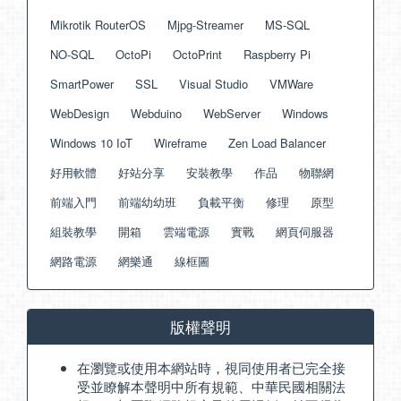
Mikrotik RouterOS
Mjpg-Streamer
MS-SQL
NO-SQL
OctoPi
OctoPrint
Raspberry Pi
SmartPower
SSL
Visual Studio
VMWare
WebDesign
Webduino
WebServer
Windows
Windows 10 IoT
Wireframe
Zen Load Balancer
好用軟體
好站分享
安裝教學
作品
物聯網
前端入門
前端幼幼班
負載平衡
修理
原型
組裝教學
開箱
雲端電源
實戰
網頁伺服器
網路電源
網樂通
線框圖
版權聲明
在瀏覽或使用本網站時，視同使用者已完全接
受並瞭解本聲明中所有規範、中華民國相關法