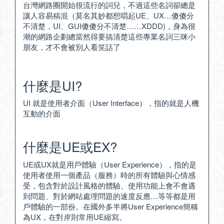
台灣網路圈開始很流行的詞兒，不過這些名詞卻總是
讓人容易稿混（莫名其妙都想唱起UE、UX…傻傻分
不清楚，UI、GUI傻傻分不清楚……XDDD)，身為很
潮的網路企劃總當然得要搞清楚這些專業名詞三咪小
朋友，才不會被別人看笑話了
什麼是UI?
UI 就是使用者介面（User Interface），指的就是人機
互動的介面
什麼是UE或EX?
UE或UX就是用戶體驗（User Experience），指的是
使用者使用一個產品（服務）時的所有體驗與心情感
受，包含對於設計風格的體驗、使用功能上會不會遇
到問題、對於網站處理問題的速度反應…等等都是用
戶體驗的一部份。在國外多半將User Experience簡稱
為UX，在對岸則常用UE縮寫。