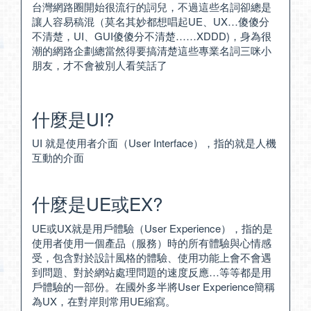
台灣網路圈開始很流行的詞兒，不過這些名詞卻總是
讓人容易稿混（莫名其妙都想唱起UE、UX…傻傻分
不清楚，UI、GUI傻傻分不清楚……XDDD)，身為很
潮的網路企劃總當然得要搞清楚這些專業名詞三咪小
朋友，才不會被別人看笑話了
什麼是UI?
UI 就是使用者介面（User Interface），指的就是人機
互動的介面
什麼是UE或EX?
UE或UX就是用戶體驗（User Experience），指的是
使用者使用一個產品（服務）時的所有體驗與心情感
受，包含對於設計風格的體驗、使用功能上會不會遇
到問題、對於網站處理問題的速度反應…等等都是用
戶體驗的一部份。在國外多半將User Experience簡稱
為UX，在對岸則常用UE縮寫。