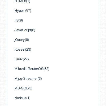
HTML5(1)
Hyper-V(7)
IIS(8)
JavaScript(8)
jQuery(8)
Kossel(23)
Linux(27)
Mikrotik RouterOS(53)
Mjpg-Streamer(3)
MS-SQL(3)
Node.js(1)