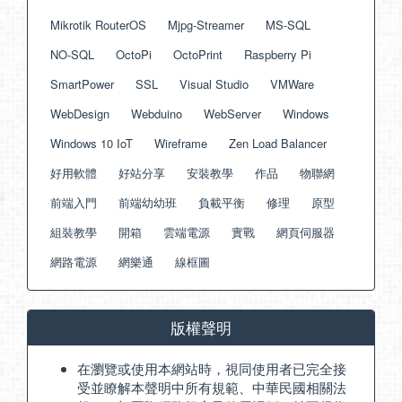
Mikrotik RouterOS
Mjpg-Streamer
MS-SQL
NO-SQL
OctoPi
OctoPrint
Raspberry Pi
SmartPower
SSL
Visual Studio
VMWare
WebDesign
Webduino
WebServer
Windows
Windows 10 IoT
Wireframe
Zen Load Balancer
好用軟體
好站分享
安裝教學
作品
物聯網
前端入門
前端幼幼班
負載平衡
修理
原型
組裝教學
開箱
雲端電源
實戰
網頁伺服器
網路電源
網樂通
線框圖
版權聲明
在瀏覽或使用本網站時，視同使用者已完全接
受並瞭解本聲明中所有規範、中華民國相關法