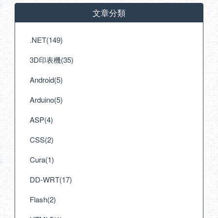
文章分類
.NET(149)
3D印表機(35)
Android(5)
Arduino(5)
ASP(4)
CSS(2)
Cura(1)
DD-WRT(17)
Flash(2)