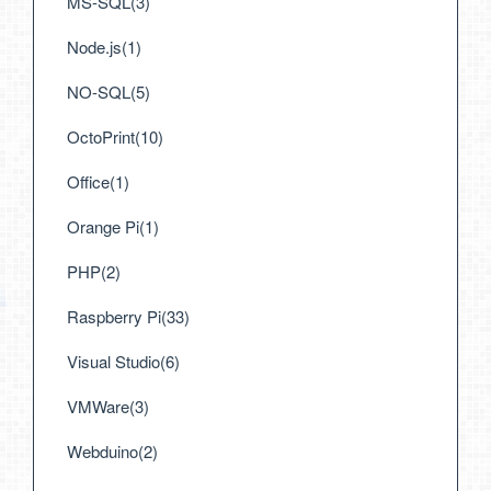
MS-SQL(3)
Node.js(1)
NO-SQL(5)
OctoPrint(10)
Office(1)
Orange Pi(1)
PHP(2)
Raspberry Pi(33)
Visual Studio(6)
VMWare(3)
Webduino(2)