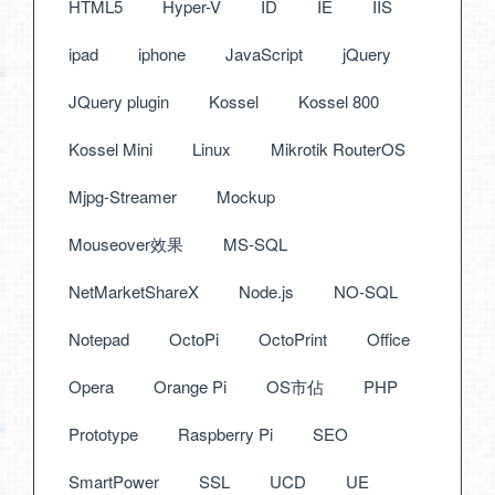
HTML5
Hyper-V
ID
IE
IIS
ipad
iphone
JavaScript
jQuery
JQuery plugin
Kossel
Kossel 800
Kossel Mini
Linux
Mikrotik RouterOS
Mjpg-Streamer
Mockup
Mouseover效果
MS-SQL
NetMarketShareX
Node.js
NO-SQL
Notepad
OctoPi
OctoPrint
Office
Opera
Orange Pi
OS市佔
PHP
Prototype
Raspberry Pi
SEO
SmartPower
SSL
UCD
UE