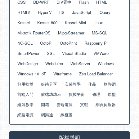
CSS
DD-WRT
DIV置中
Flash
HTML
HTML5
Hyper-V
IIS
JavaScript
jQuery
Kossel
Kossel 800
Kossel Mini
Linux
Mikrotik RouterOS
Mjpg-Streamer
MS-SQL
NO-SQL
OctoPi
OctoPrint
Raspberry Pi
SmartPower
SSL
Visual Studio
VMWare
WebDesign
Webduino
WebServer
Windows
Windows 10 IoT
Wireframe
Zen Load Balancer
好用軟體
好站分享
安裝教學
作品
物聯網
前端入門
前端幼幼班
負載平衡
修理
原型
組裝教學
開箱
雲端電源
實戰
網頁伺服器
網路電源
網樂通
線框圖
版權聲明