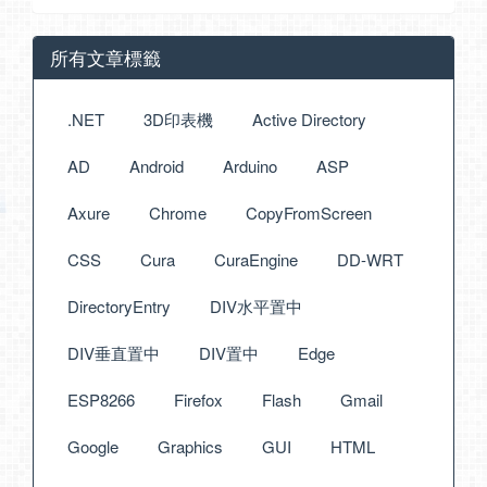
所有文章標籤
.NET
3D印表機
Active Directory
AD
Android
Arduino
ASP
Axure
Chrome
CopyFromScreen
CSS
Cura
CuraEngine
DD-WRT
DirectoryEntry
DIV水平置中
DIV垂直置中
DIV置中
Edge
ESP8266
Firefox
Flash
Gmail
Google
Graphics
GUI
HTML