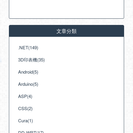
文章分類
.NET(149)
3D印表機(35)
Android(5)
Arduino(5)
ASP(4)
CSS(2)
Cura(1)
DD-WRT(17)