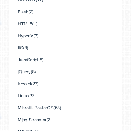
Flash(2)
HTML5(1)
Hyper-V(7)
IIS(8)
JavaScript(8)
jQuery(8)
Kossel(23)
Linux(27)
Mikrotik RouterOS(53)
Mjpg-Streamer(3)