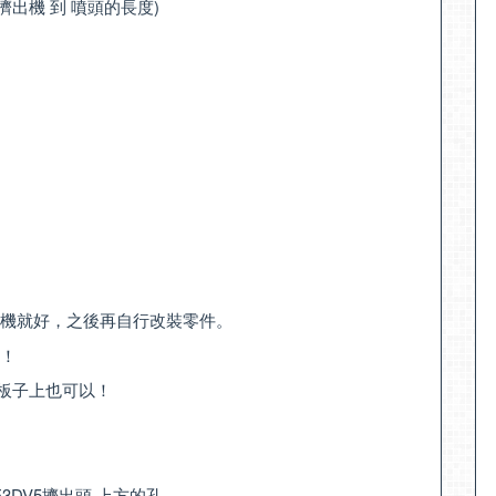
是 擠出機 到 噴頭的長度)
機就好，之後再自行改裝零件。
！
接在板子上也可以！
E3DV5擠出頭 上方的孔。