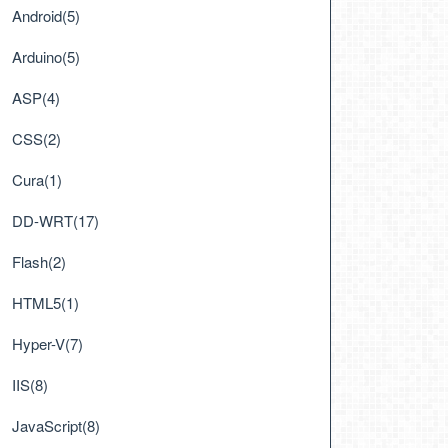
Android(5)
Arduino(5)
ASP(4)
CSS(2)
Cura(1)
DD-WRT(17)
Flash(2)
HTML5(1)
Hyper-V(7)
IIS(8)
JavaScript(8)