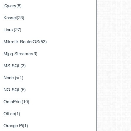
jQuery(8)
Kossel(23)
Linux(27)
Mikrotik RouterOS(53)
Mjpg-Streamer(3)
MS-SQL(3)
Node.js(1)
NO-SQL(5)
OctoPrint(10)
Office(1)
Orange Pi(1)