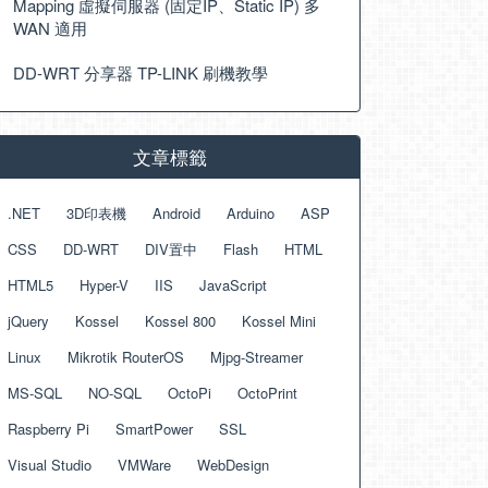
Mapping 虛擬伺服器 (固定IP、Static IP) 多
WAN 適用
DD-WRT 分享器 TP-LINK 刷機教學
文章標籤
.NET
3D印表機
Android
Arduino
ASP
CSS
DD-WRT
DIV置中
Flash
HTML
HTML5
Hyper-V
IIS
JavaScript
jQuery
Kossel
Kossel 800
Kossel Mini
Linux
Mikrotik RouterOS
Mjpg-Streamer
MS-SQL
NO-SQL
OctoPi
OctoPrint
Raspberry Pi
SmartPower
SSL
Visual Studio
VMWare
WebDesign