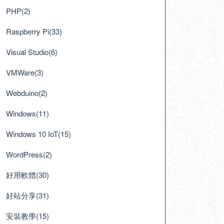
PHP(2)
Raspberry Pi(33)
Visual Studio(6)
VMWare(3)
Webduino(2)
Windows(11)
Windows 10 IoT(15)
WordPress(2)
好用軟體(30)
好站分享(31)
安裝教學(15)