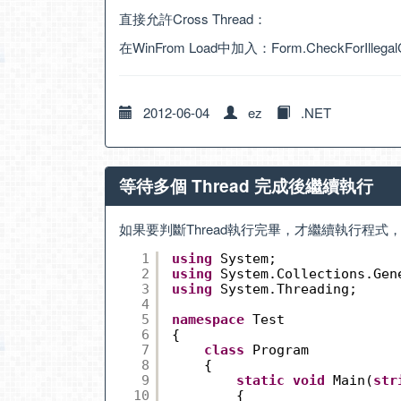
直接允許Cross Thread：
在WinFrom Load中加入：Form.CheckForIllegalCro
2012-06-04
ez
.NET
等待多個 Thread 完成後繼續執行
如果要判斷Thread執行完畢，才繼續執行程式
1
using
System;
2
using
System.Collections.Gen
3
using
System.Threading;
4
5
namespace
Test
6
{
7
class
Program
8
{
9
static
void
Main(
str
10
{