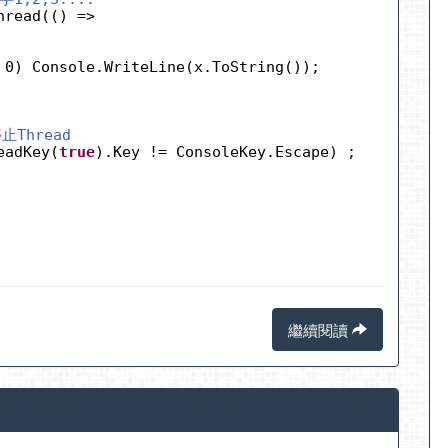
hread(() =>
 0) Console.WriteLine(x.ToString());
止Thread
eadKey(
true
).Key != ConsoleKey.Escape) ;
繼續閱讀