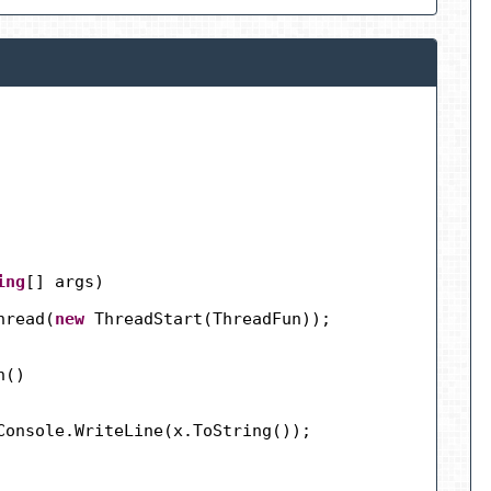
ing
[] args)
hread(
new
ThreadStart(ThreadFun));
n()
Console.WriteLine(x.ToString());