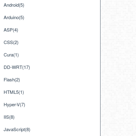
Android(5)
Arduino(5)
ASP(4)
CSS(2)
Cura(1)
DD-WRT(17)
Flash(2)
HTML5(1)
Hyper-V(7)
IIS(8)
JavaScript(8)