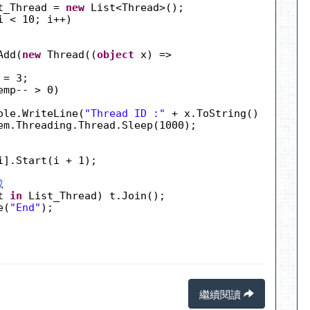
t_Thread = 
new
List<Thread>();
i < 10; i++)
Add(
new
Thread((
object
x) =>
 = 3;
emp-- > 0)
ole.WriteLine(
"Thread ID :"
+ x.ToString() + 
"\t"
em.Threading.Thread.Sleep(1000);
i].Start(i + 1);
成
t 
in
List_Thread) t.Join();
e(
"End"
);
繼續閱讀