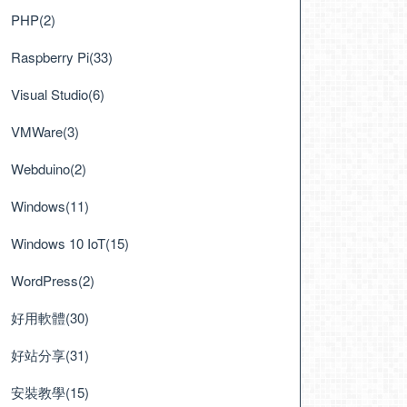
PHP(2)
Raspberry Pi(33)
Visual Studio(6)
VMWare(3)
Webduino(2)
Windows(11)
Windows 10 IoT(15)
WordPress(2)
好用軟體(30)
好站分享(31)
安裝教學(15)