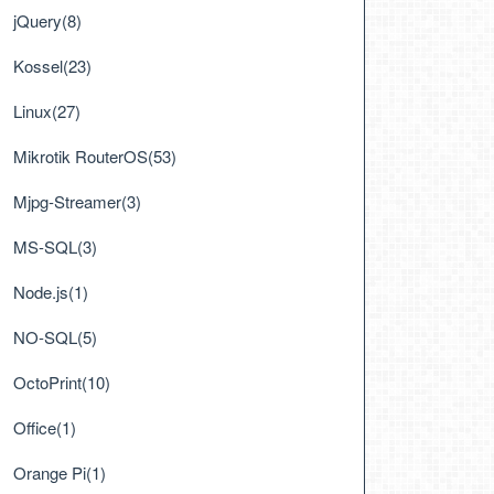
jQuery(8)
Kossel(23)
Linux(27)
Mikrotik RouterOS(53)
+ temp.ToString());
Mjpg-Streamer(3)
MS-SQL(3)
Node.js(1)
NO-SQL(5)
OctoPrint(10)
Office(1)
Orange Pi(1)