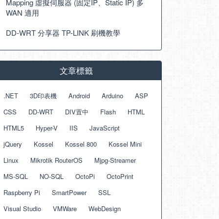
Mapping 虛擬伺服器 (固定IP、Static IP) 多
WAN 適用
DD-WRT 分享器 TP-LINK 刷機教學
文章標籤
.NET
3D印表機
Android
Arduino
ASP
CSS
DD-WRT
DIV置中
Flash
HTML
HTML5
Hyper-V
IIS
JavaScript
jQuery
Kossel
Kossel 800
Kossel Mini
Linux
Mikrotik RouterOS
Mjpg-Streamer
MS-SQL
NO-SQL
OctoPi
OctoPrint
Raspberry Pi
SmartPower
SSL
Visual Studio
VMWare
WebDesign