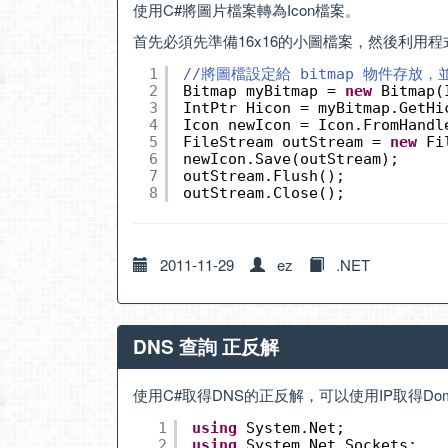
使用C#將圖片檔案轉為Icon檔案。
首先必須先準備16x16的小圖檔案，然後利用程式
1
//將圖檔設定給 bitmap 物件存放
2
Bitmap myBitmap = 
new
Bitmap(
3
IntPtr Hicon = myBitmap.GetHi
4
Icon newIcon = Icon.FromHandl
5
FileStream outStream = 
new
Fi
6
newIcon.Save(outStream);
7
outStream.Flush();
8
outStream.Close();
2011-11-29
ez
.NET
DNS 查詢 正反解
使用C#取得DNS的正反解，可以使用IP取得Doma
1
using
System.Net;
2
using
System.Net.Sockets;