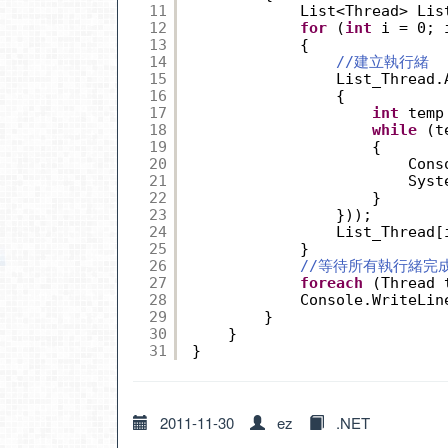
11
List<Thread> Lis
12
for
(
int
i = 0; 
13
{
14
//建立執行緒
15
List_Thread.
16
{
17
int
temp
18
while
(t
19
{
20
Cons
21
Syst
22
}
23
}));
24
List_Thread[
25
}
26
//等待所有執行緒完
27
foreach
(Thread 
28
Console.WriteLin
29
}
30
}
31
}
2011-11-30
ez
.NET