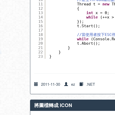
11
Thread t = 
new
T
12
{
13
int
x = 0;
14
while
(++x >
15
});
16
t.Start();
17
18
//當使用者按下ESC停
19
while
(Console.R
20
t.Abort();
21
}
22
}
23
}
2011-11-30
ez
.NET
將圖檔轉成 ICON