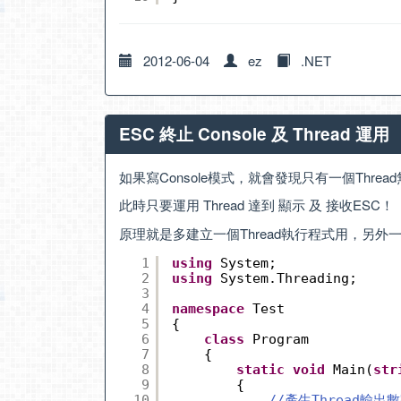
2012-06-04
ez
.NET
ESC 終止 Console 及 Thread 運用
如果寫Console模式，就會發現只有一個Thre
此時只要運用 Thread 達到 顯示 及 接收ESC！
原理就是多建立一個Thread執行程式用，另外
1
using
System;
2
using
System.Threading;
3
4
namespace
Test
5
{
6
class
Program
7
{
8
static
void
Main(
str
9
{
10
//產生Thread輸出數字