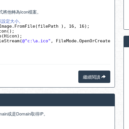
將他轉為Icon檔案。
，並設定大小。 
Image.FromFile(filePath ), 16, 16);
con();
e(Hicon);
leStream(
@"c:\a.ico"
, FileMode.OpenOrCreate);
繼續閱讀
in或是Domain取得IP。