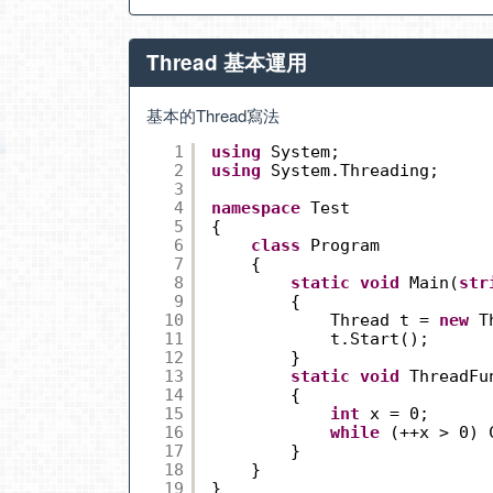
Thread 基本運用
基本的Thread寫法
1
using
System;
2
using
System.Threading;
3
4
namespace
Test
5
{
6
class
Program
7
{
8
static
void
Main(
str
9
{
10
Thread t = 
new
T
11
t.Start();
12
}
13
static
void
ThreadFu
14
{
15
int
x = 0;
16
while
(++x > 0) 
17
}
18
}
19
}